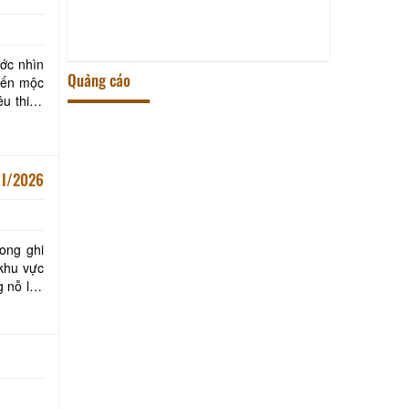
ước nhìn
Quảng cáo
đến mộc
êu thiên
ng quý I/2026
ong ghi
 khu vực
g nỗ lực