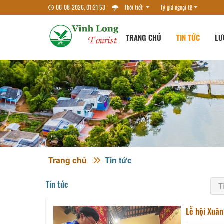
06-08-2026, 01:21:54
Thời tiết
Tỷ giá ngoại tệ
TRANG CHỦ
TIN TỨC
LƯ
Trang chủ
Tin tức
Tin tức
Lễ hội Xuân