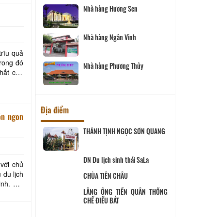
en
Nhà hàng Song Thảo
h
Nhà hàng Thiên Tân
trĩu quả
rong đó
Thủy
Nhà hàng Sáu Tú
hất của
Địa điểm
 SƠN QUANG
CHÙA PHƯỚC HẬU
ái SaLa
Cơ sở sản xuất và kinh doanh
với chủ
Peace Farm
 du lịch
nh. Dịp
Út Trinh
QUÂN THỐNG