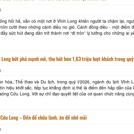
CHẾ ĐIỀU BÁT
6
ống hối hả, vẫn có một nơi ở Vĩnh Long khiến người ta chậm lại, ng
 mỉm cười theo những cánh diều no gió. Cánh đồng diều - một điểm 
ầy sức hút đang dần trở thành nơi “đi trốn” lý tưởng cho những ai y
ự giản dị và muốn tìm lại ký ức
Du lịch Vĩnh Long bứt phá mạnh mẽ, thu hút hơn 1,63 triệu lượt khách tro
6
 hóa, Thể thao và Du lịch, trong quý I/2026, ngành du lịch Vĩnh L
tín hiệu khởi sắc, tiếp tục khẳng định vị thế là điểm đến hấp dẫn của
ông Cửu Long. Với sự chỉ đạo quyết liệt của cơ quan chức năng cùn
ghiệp và người dân, du lịch địa
Cửu Long – Đến để chữa lành, ăn để nhớ mãi
6