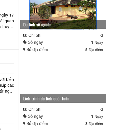
 ngày 17
hội quan
Du lịch về nguồn
c truyền
Chi phí
đ
Số ngày
1
Ngày
Số địa điểm
5
Địa điểm
với biến
giúp các
Lịch trình du lịch cuối tuần
Chi phí
đ
Số ngày
1
Ngày
Số địa điểm
3
Địa điểm
i