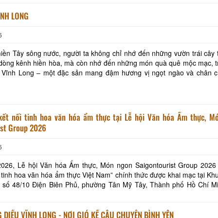
Nhà hàng Hương S
ĨNH LONG
6
Nhà hàng Ngân Vin
ền Tây sông nước, người ta không chỉ nhớ đến những vườn trái cây 
dòng kênh hiền hòa, mà còn nhớ đến những món quà quê mộc mạc, t
Nhà hàng Phương 
 Vĩnh Long – một đặc sản mang đậm hương vị ngọt ngào và chân c
y. Kẹo dừa không chỉ là một món ăn vặt dân
inh hoa văn hóa ẩm thực tại Lễ hội Văn hóa Ẩm thực, Món ngon
ist Group 2026
Khu lưu niệm Chủ tịch Hội đồng
THÁNH TỊNH NGỌC
Bộ trưởng Phạm Hùng
6
KHU DU LỊCH VINH SANG
DN Du lịch sinh th
2026, Lễ hội Văn hóa Ẩm thực, Món ngon Saigontourist Group 2026 
i tinh hoa văn hóa ẩm thực Việt Nam” chính thức được khai mạc tại Khu
 số 48/10 Điện Biên Phủ, phường Tân Mỹ Tây, Thành phố Hồ Chí Mi
CHÙA TIÊN CHÂU
VĂN THÁNH MIẾU VĨNH LONG
ĩnh Long giới thiệu, quảng bá sản phẩ
DIỀU VĨNH LONG - NƠI GIÓ KỂ CÂU CHUYỆN BÌNH YÊN
LĂNG ÔNG TIỀN 
Đình Tân Hoa