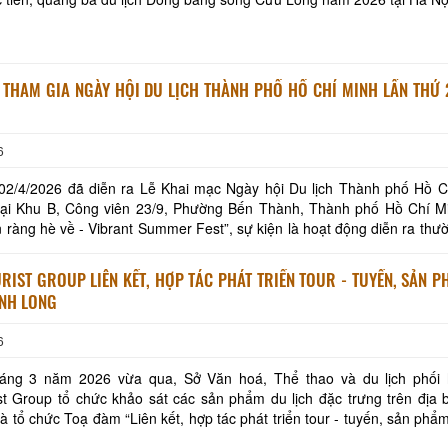
THAM GIA NGÀY HỘI DU LỊCH THÀNH PHỐ HỒ CHÍ MINH LẦN THỨ 22 
6
02/4/2026 đã diễn ra Lễ Khai mạc Ngày hội Du lịch Thành phố Hồ C
 tại Khu B, Công viên 23/9, Phường Bến Thành, Thành phố Hồ Chí Mi
 ràng hè về - Vibrant Summer Fest”, sự kiện là hoạt động diễn ra thư
ầu du lịch hè, đồng thời góp phần kế
RIST GROUP LIÊN KẾT, HỢP TÁC PHÁT TRIỂN TOUR - TUYẾN, SẢN 
ĨNH LONG
6
áng 3 năm 2026 vừa qua, Sở Văn hoá, Thể thao và du lịch phối 
st Group tổ chức khảo sát các sản phẩm du lịch đặc trưng trên địa 
Nhà hàng Ẩm Thực
à tổ chức Toạ đàm “Liên kết, hợp tác phát triển tour - tuyến, sản phẩm
ng”. Đoàn khảo sát có sự tham gia