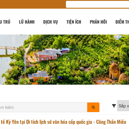
U TRÚ
LỮ HÀNH
DỊCH VỤ
TIỆN ÍCH
PHẢN HỒI
ĐIỂM T
 tế Kỳ Yên tại Di tích lịch sử văn hóa cấp quốc gia - Công Thần Miếu