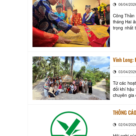
06/04/202
Công Thần M
tháng Hai â
trọng nhất 
thống và th
Vĩnh Long: 
03/04/202
Từ các hoạt
đổi khí hậu
chuyên gia có cái nh
28/3 đến 31
THÔNG CÁO
02/04/202
Hội nghị xú