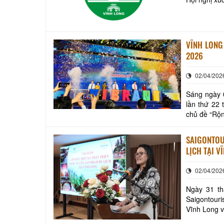
VĨNH LONG 
2026
02/04/202
Sáng ngày 
lần thứ 22
chủ đề “Rộn
nhằm kích c
SAIGONTOU
LỊCH TẠI V
02/04/202
Ngày 31 th
Saigontouri
Vĩnh Long v
tại Vĩnh Lo