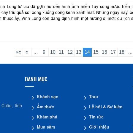
ĩnh Long từ lâu đã gợi nhớ đến hình ảnh miền Tây sông nước hiền h
cây trĩu quả soi bóng xuống dòng kênh xanh mát. Nhưng ngày nay, b
 thuộc ấy, Vĩnh Long còn đang định hình một hướng đi mới: du lịch s
 nghiệm ẩm thực nông trại - nơi du
««
«
…
9
10
11
12
13
14
15
16
17
18
…
DANH MỤC
Khách sạn
Tour
 Châu, tỉnh
Ẩm thực
Lễ hội & Sự kiện
Khám phá
Tin tức
Mua sắm
Giới thiệu