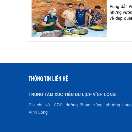
Vùng đất V
những vườn 
vẻ đẹp quen
gắn với trải
THÔNG TIN LIÊN HỆ
TRUNG TÂM XÚC TIẾN DU LỊCH VĨNH LONG
Địa chỉ: số 107/2, đường Phạm Hùng, phường Long
Vĩnh Long