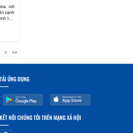
òa, nơi
ên cạnh
inh thái
»
»»
TẢI ỨNG DỤNG
KẾT NỐI CHÚNG TÔI TRÊN MẠNG XÃ HỘI