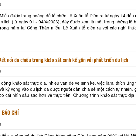
6
iếu được trang hoàng để tổ chức Lễ Xuân tế Diễn ra từ ngày 14 đến
m lịch (từ ngày 01 - 04/4/2026), đây được xem là một trong những lễ 
trong năm tại Công Thần miếu. Lễ Xuân tế diễn ra với các nghi thứ
ưởng thức nghệ thuật Hát Bội,…
Kết nối đa chiều trong khảo sát sinh kế gắn với phát triển du lịch
6
 động khảo sát thực địa, nhiều vấn đề về sinh kế, việc làm, thích ứng 
 và kỳ vọng vào du lịch đã được người dân chia sẻ một cách tự nhiên, 
ìn sâu sắc hơn về thực tiễn. Chương trình khảo sát thực địa từ ngày
/3/2026 tại Vĩnh Lon
 BÁO CHÍ
6
c tiến, quảng bá du lịch Đồng bằng sông Cửu Long năm 2026 tại Hà Nộ