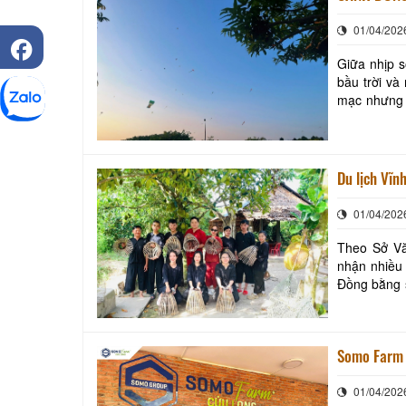
01/04/202
Giữa nhịp s
bầu trời và
mạc nhưng đ
nhiên, yêu s
01/04/202
Theo Sở Văn
nhận nhiều 
Đồng bằng s
của doanh n
Somo Farm 
01/04/202