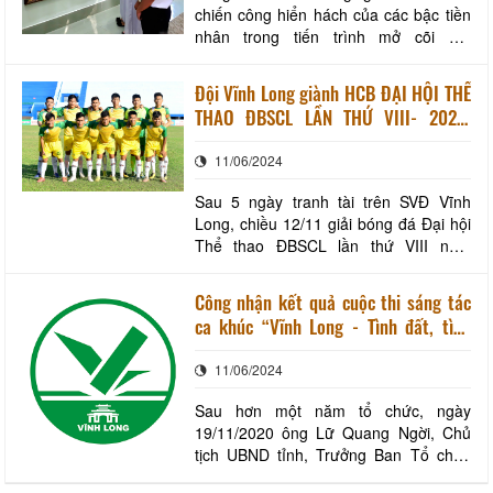
chiến công hiển hách của các bậc tiền
nhân trong tiến trình mở cõi đất
phương Nam và chống giặc ngoại xâm
giành lại độc lập tự do cho dân tộc.
Đội Vĩnh Long giành HCB ĐẠI HỘI THỂ
Vừa anh hùng, nhưng Vĩnh Long còn
THAO ĐBSCL LẦN THỨ VIII- 2020,
được mệnh danh là vùng đất địa linh
VĨNH LONG
nhân kiệt. Chính nơi đây đã sản sinh ra
11/06/2024
bao người con
Sau 5 ngày tranh tài trên SVĐ Vĩnh
Long, chiều 12/11 giải bóng đá Đại hội
Thể thao ĐBSCL lần thứ VIII năm
2020- Vĩnh Long đã diễn ra 2 trận đấu
cuối xác định các thứ hạng chung cuộc.
Công nhận kết quả cuộc thi sáng tác
Đội Vĩnh Long giàng HCB ĐH TDTT
ca khúc “Vĩnh Long - Tình đất, tình
ĐBSCL lần thứ VIII năm 2020 Đội bóng
người”
chủ sân Vĩnh Long đã có trận “mưa
11/06/2024
gôn” để thắn
Sau hơn một năm tổ chức, ngày
19/11/2020 ông Lữ Quang Ngời, Chủ
tịch UBND tỉnh, Trưởng Ban Tổ chức
cuộc vận động sáng tác ca khúc tỉnh