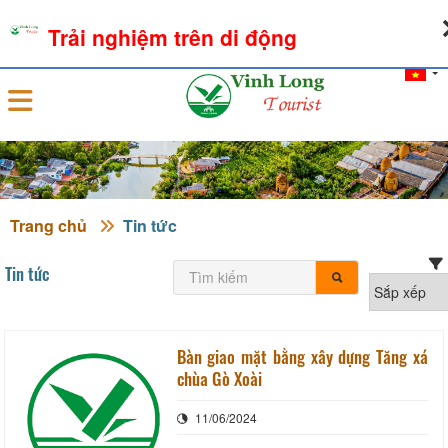
08-08-2026, 01:17:23
THỜI TIẾT
TỶ GIÁ NGOẠI TỆ
Trải nghiệm trên di động
Đăng nhập
Trang chủ
Tin tức
Tin tức
Bàn giao mặt bằng xây dựng Tăng xá
chùa Gò Xoài
11/06/2024