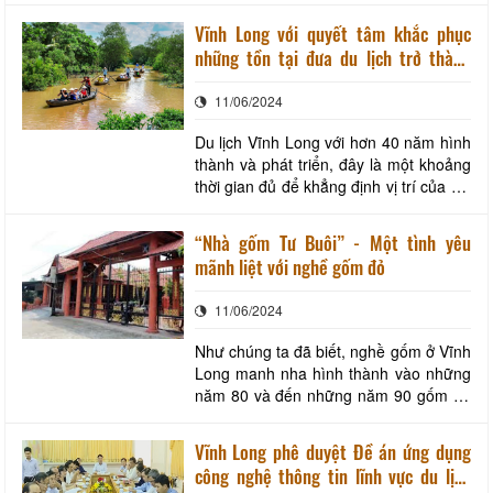
mình đối với sự phát triển của các cộng
Vĩnh Long với quyết tâm khắc phục
đồng nông thôn, hướng tới mục tiêu
những tồn tại đưa du lịch trở thành
phát triển bền vững thông qua các giá
ngành kinh tế quan trọng vào năm
trị xã hội, văn hóa và kinh tế. Đồng thời
11/06/2024
2025
cũ
Du lịch Vĩnh Long với hơn 40 năm hình
thành và phát triển, đây là một khoảng
thời gian đủ để khẳng định vị trí của Du
lịch Vĩnh Long trên bản đồ du lịch của
cả nước. Khẳng định, mặc dù là tỉnh
“Nhà gốm Tư Buôi” - Một tình yêu
không rừng, không núi, không biển,
mãnh liệt với nghề gốm đỏ
không đảo, không biên giới nhưng Vĩnh
Long vẫn có nhiều tiềm năng để phá
11/06/2024
Như chúng ta đã biết, nghề gốm ở Vĩnh
Long manh nha hình thành vào những
năm 80 và đến những năm 90 gốm đỏ
của Vĩnh Long mới ký kết hợp đồng
xuất khẩu. Nghề gốm Vĩnh Long phát
Vĩnh Long phê duyệt Đề án ứng dụng
triển mạnh mẽ những năm 2007 -
công nghệ thông tin lĩnh vực du lịch
2008. Nhiều doanh nghiệp đầu tư mở