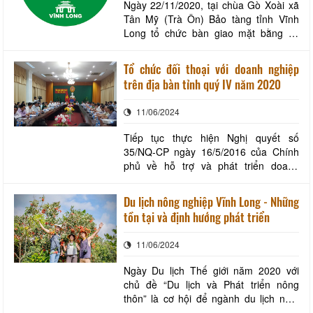
Ngày 22/11/2020, tại chùa Gò Xoài xã
Tân Mỹ (Trà Ôn) Bảo tàng tỉnh Vĩnh
Long tổ chức bàn giao mặt bằng thi
công xây dựng Tăng xá chùa Gò Xoài.
Đến dự buổi lễ có ông Nguyễn Xuân
Tổ chức đối thoại với doanh nghiệp
Hoanh- Phó giám đốc Sở Văn hóa Thể
trên địa bàn tỉnh quý IV năm 2020
dục và Thể thao tỉnh Vĩnh Long, bà
Nguyễn Thanh Nha- Giám đốc bảo
11/06/2024
tàng tỉnh, ông Ngô Vĩn
Tiếp tục thực hiện Nghị quyết số
35/NQ-CP ngày 16/5/2016 của Chính
phủ về hỗ trợ và phát triển doanh
nghiệp đến năm 2020, vào ngày
11/12/2020, UBND tỉnh đã ban hành
Du lịch nông nghiệp Vĩnh Long - Những
Kế hoạch số 62/KH-UBND về việc tổ
tồn tại và định hướng phát triển
chức đối thoại, giải quyết khó khăn,
vướng mắc cho doanh nghiệp trên địa
11/06/2024
bàn tỉnh quý IV năm 2020, đâ
Ngày Du lịch Thế giới năm 2020 với
chủ đề “Du lịch và Phát triển nông
thôn” là cơ hội để ngành du lịch nhìn
nhận và củng cố những đóng góp của