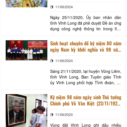
giai đoạn 2020 - 2025
rộng sản xuất, chủng loại sản phẩm
11/06/2024
cũng có sự phát triển đ
Ngày 25/11/2020, Ủy ban nhân dân
tỉnh Vĩnh Long đã phê duyệt Đề án ứng
dụng công nghệ thông tin trong lĩnh
vực du lịch giai đoạn 2020 - 2025. Mục
tiêu của Đề án nhằm phát triển du lịch
Sinh hoạt chuyên đề kỷ niệm 80 năm
thông minh, chủ động đáp ứng nhu cầu
ngày Nam kỳ khởi nghĩa và 98 năm
thông tin điểm đến cho khách du lịch;
ngày sinh Thủ tướng Võ Văn Kiệt
hỗ trợ doanh nghiệp du lịch kết nối hiệu
11/06/2024
Sáng 21/11/2020, tại huyện Vũng Liêm,
tỉnh Vĩnh Long, Ban Tuyên giáo Tỉnh
ủy Vĩnh Long phối hợp Tỉnh đoàn, Sở
Giáo dục Đào tạo và Sở Văn hóa, Thể
thao và Du lịch tổ chức buổi nói chuyện
Kỷ niệm 98 năm ngày sinh Thủ tướng
chuyên đề kỷ niệm 80 năm ngày Nam
Chính phủ Võ Văn Kiệt (23/11/1922-
kỳ khởi nghĩa (23/11/1940- 23/11/2020)
23/11/2020): Thủ tướng Võ Văn Kiệt
và 98 năm ngày sinh Thủ tướng Chính
11/06/2024
với quê hương Vĩnh Long
Vùng đất Vĩnh Long ghi dấu nhiều