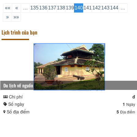
Vĩnh Long đã quyết định công nhận kết
quả cuộc thi sáng tác ca khúc “Vĩnh
««
«
…
135
136
137
138
139
140
141
142
143
144
…
Long- Tình đất, tình người”, với một giải
»
»»
nhất, 2 giải nhì, 3 giải ba và 9 giải
khuyến khíc
Lịch trình của bạn
Du lịch về nguồn
Chi phí
đ
Số ngày
1
Ngày
Số địa điểm
5
Địa điểm