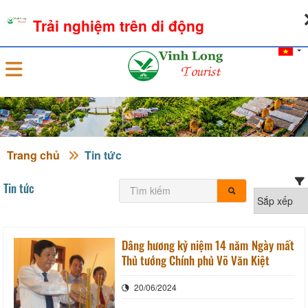
06-08-2026, 06:18:39
THỜI TIẾT
TỶ GIÁ NGOẠI TỆ
Trải nghiệm trên di động
Đăng nhập
Trang chủ
Tin tức
Tin tức
Dâng hương kỷ niệm 14 năm Ngày mất
Thủ tướng Chính phủ Võ Văn Kiệt
20/06/2024