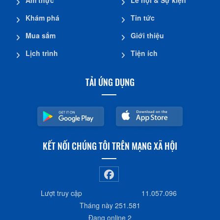
Ẩm thực
Lễ hội & Sự kiện
Khám phá
Tin tức
Mua sắm
Giới thiệu
Lịch trình
Tiện ích
TẢI ỨNG DỤNG
KẾT NỐI CHÚNG TÔI TRÊN MẠNG XÃ HỘI
Lượt truy cập
11.057.096
Tháng này
251.581
Đang online
2