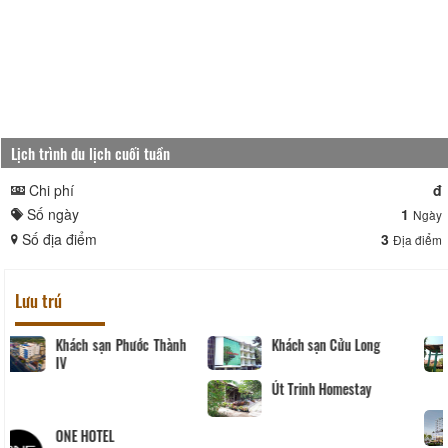
Lịch trình du lịch cuối tuần
Chi phí
đ
Số ngày
1
Ngày
Số địa điểm
3
Địa điểm
Lưu trú
Khách sạn Phước Thành
Khách sạn Cửu Long
IV
Út Trinh Homestay
ONE HOTEL