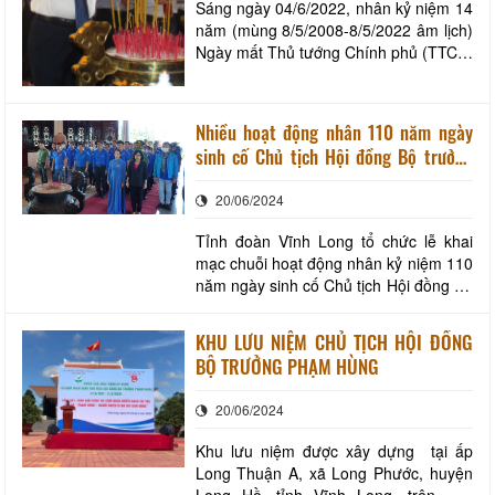
Sáng ngày 04/6/2022, nhân kỷ niệm 14
năm (mùng 8/5/2008-8/5/2022 âm lịch)
Ngày mất Thủ tướng Chính phủ (TTCP)
Võ Văn Kiệt, Tỉnh ủy, HĐND, UBND,
UBMTTQVN tỉnh Vĩnh Long tổ chức lễ
dâng hoa, dâng hương TTCP Võ Văn
Nhiều hoạt động nhân 110 năm ngày
Kiệt tại Khu lưu niệm TTCP Võ Văn Kiệt
sinh cố Chủ tịch Hội đồng Bộ trưởng
(thị trấn Vũng Liêm, huyện Vũng Liêm).
Phạm Hùng
: Đồng c
20/06/2024
Tỉnh đoàn Vĩnh Long tổ chức lễ khai
mạc chuỗi hoạt động nhân kỷ niệm 110
năm ngày sinh cố Chủ tịch Hội đồng Bộ
trưởng Phạm Hùng. “Còn sống còn làm
việc và học tập. Còn sống là còn lao
KHU LƯU NIỆM CHỦ TỊCH HỘI ĐỒNG
động và chiến đấu” Ngày 5.6, tại Khu
BỘ TRƯỞNG PHẠM HÙNG
lưu niệm Chủ tịch Hội đồng Bộ trưởng
Phạm Hùng (xã Long Phước, H.Long
20/06/2024
Hồ, Vĩn
Khu lưu niệm được xây dựng tại ấp
Long Thuận A, xã Long Phước, huyện
Long Hồ, tỉnh Vĩnh Long, trên một