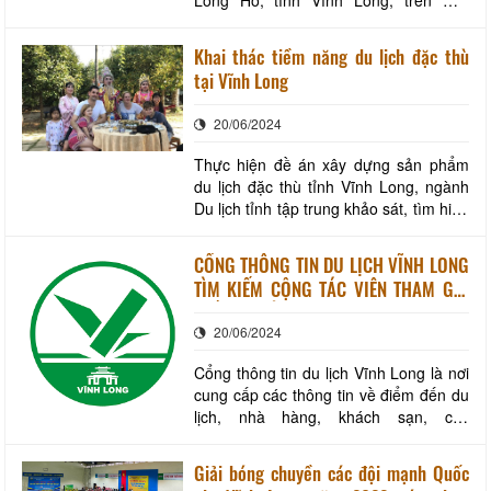
phần mảnh đất của gia đình Bác Hai
Phạm Hùng. Với diện tích 32.000m
Khai thác tiềm năng du lịch đặc thù
vuông được chia thành nhiều hạng
tại Vĩnh Long
mục: như Nhà Lễ Tân, Nhà Tưởng
niệm, nhà Trưng bày. Các hạng mục
20/06/2024
trưng bày ngoài trời có: phòng
Thực hiện đề án xây dựng sản phẩm
du lịch đặc thù tỉnh Vĩnh Long, ngành
Du lịch tỉnh tập trung khảo sát, tìm hiểu
và khai thác các sản phẩm du lịch đặc
trưng của địa phương, hình thành tour,
CỔNG THÔNG TIN DU LỊCH VĨNH LONG
tuyến mới để giới thiệu đến du khách.
TÌM KIẾM CỘNG TÁC VIÊN THAM GIA
Dòng sông Long Hồ với nhiều di tích
VIẾT TIN, BÀI
lịch sử, những ngôi nhà xưa và xóm
20/06/2024
Cổng thông tin du lịch Vĩnh Long là nơi
cung cấp các thông tin về điểm đến du
lịch, nhà hàng, khách sạn, các
Homestay, các lịch trình tour tuyến du
lịch… cho du khách muốn tìm hiểu về
Giải bóng chuyền các đội mạnh Quốc
các sản phẩm du lịch Vĩnh Long. Hiện