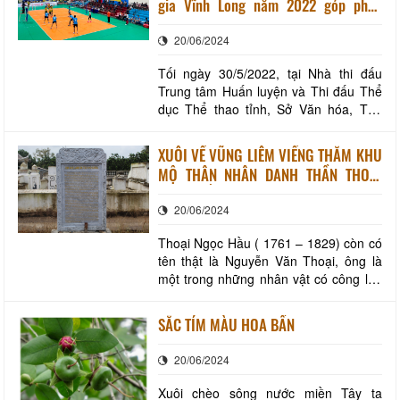
gia Vĩnh Long năm 2022 góp phần
nay Trung tâm Thông tin Xúc tiến Du
quảng bá văn hóa truyền thống, hình
lịch Vĩnh Long là cơ quan đầu mối quản
20/06/2024
ảnh con người và quê hương Vĩnh Long
lý v
Tối ngày 30/5/2022, tại Nhà thi đấu
Trung tâm Huấn luyện và Thi đấu Thể
dục Thể thao tỉnh, Sở Văn hóa, Thể
thao và Du lịch phối hợp Liên đoàn
Bóng chuyền tỉnh Vĩnh Long tổ chức
XUÔI VỀ VŨNG LIÊM VIẾNG THĂM KHU
khai mạc giải bóng chuyền các đội
MỘ THÂN NHÂN DANH THẦN THOẠI
mạnh Quốc gia Vĩnh Long năm 2022.
NGỌC HẦU
Giải đấu được diễn ra từ ngày 30/5 đến
20/06/2024
03/6/2022, với
Thoại Ngọc Hầu ( 1761 – 1829) còn có
tên thật là Nguyễn Văn Thoại, ông là
một trong những nhân vật có công lớn
trong công cuộc khai phá vùng đất
Nam Bộ. Ngày nay khi nhắc đến cái tên
SẮC TÍM MÀU HOA BẦN
Thoại Ngọc Hầu, chúng ta điều liên
tưởng ngay đến công trình các kênh
20/06/2024
đào vĩ đại ở miền Nam (Kênh Vĩnh Tế
đào vào năm
Xuôi chèo sông nước miền Tây ta