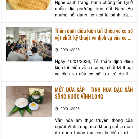
Nghề bánh tráng, bánh phồng tồn tại ở
nhiều địa phương trên đất Nam Bộ
nhưng nổi danh hơn cả là bánh tráng
Mỹ Lồng, bánh phồng Sơn Đốc của
Bến Tre, nay thuộc tỉnh Vĩnh Long.
Thẩm định điều kiện tối thiểu về cơ sở
Trước đây, chiếc bánh tráng, bánh
vật chất kỹ thuật và dịch vụ của cơ sở
phồng chủ yếu được các gia đình làm
lưu trú du lịch trên địa bàn tỉnh Vĩnh
trong dịp Tết để dâng cúng tổ tiên, ông
20/01/2026
Long
bà. Ngày nay, l
Ngày 10/01/2026, Tổ thẩm định điều
kiện tối thiểu về cơ sở vật chất kỹ thuật
và dịch vụ của cơ sở lưu trú du lịch
(theo Quyết định số 268/QĐ-SVHTTDL
ngày 03 tháng 9 năm 2025 của Sở Văn
MỨT DỪA SÁP - TINH HOA ĐẶC SẢN
hóa, Thể thao và Du lịch) đã tiến hành
SÔNG NƯỚC VĨNH LONG
thẩm định Công ty TNHH Lộc An Phát -
Khách sạn Cannes tại phường Phú
20/01/2026
Tân, tỉ
Văn hóa ẩm thực truyền thống của
người Vĩnh Long, mứt không chỉ là món
ăn quen thuộc mà còn là biểu tượng
của sự sum vầy, no đủ và ấm áp mỗi