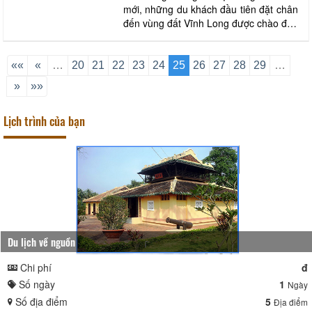
mới, những du khách đầu tiên đặt chân
đến vùng đất Vĩnh Long được chào đón
nồng hậu bằng chương trình nghệ
thuật mang đậm bản sắc văn hóa địa
phương. Khách tham quan cùng người
««
«
…
20
21
22
23
24
25
26
27
28
29
…
dân địa phương tham gia hoạt động gói
»
»»
bánh tét truyền thống. Ảnh: Lê Thúy
Hằng – TTXV
Lịch trình của bạn
Du lịch về nguồn
Chi phí
đ
Số ngày
1
Ngày
Số địa điểm
5
Địa điểm