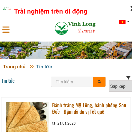
09-08-2026, 11:54:14
THỜI TIẾT
TỶ GIÁ NGOẠI TỆ
Trải nghiệm trên di động
Đăng nhập
Trang chủ
Tin tức
Tin tức
Bánh tráng Mỹ Lồng, bánh phồng Sơn
Đốc - Đậm đà dư vị Tết quê
21/01/2026