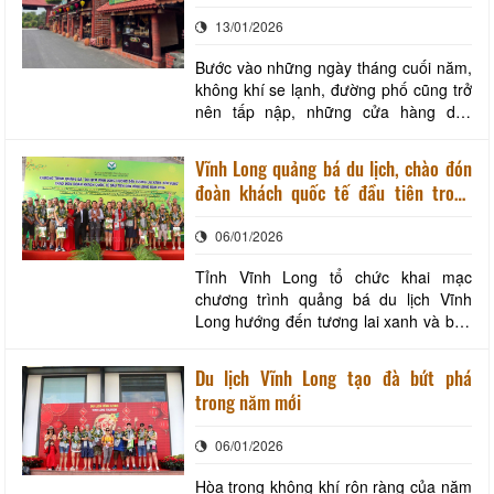
16/02/2026 (ngày 29/12/2025 âm lịch)
13/01/2026
tại 03 địa điểm (Quảng trường p
Bước vào những ngày tháng cuối năm,
không khí se lạnh, đường phố cũng trở
nên tấp nập, những cửa hàng dọc
những con đường cũng bắt đầu thay
màu áo mới, chuẩn bị chào đón một
Vĩnh Long quảng bá du lịch, chào đón
mùa Xuân an lành và hạnh phúc. Đến
đoàn khách quốc tế đầu tiên trong
với nơi này du khách nên “bỏ túi” một
năm mới
vài điểm đến hấp dẫn để tận hưởng
06/01/2026
chuyến đi của mình
Tỉnh Vĩnh Long tổ chức khai mạc
chương trình quảng bá du lịch Vĩnh
Long hướng đến tương lai xanh và bền
vững, đồng thời chào đón đoàn khách
du lịch quốc tế đầu tiên đến Vĩnh Long
Du lịch Vĩnh Long tạo đà bứt phá
trong năm 2026. Đại biểu tặng quà và
trong năm mới
chụp ảnh lưu niệm cùng đoàn khách du
lịch quốc tế đầu tiên đến tỉnh Vĩnh
06/01/2026
Long. Ảnh:
Hòa trong không khí rộn ràng của năm