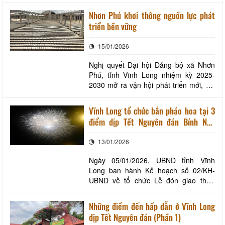
dịp lễ, Tết. Qua nhiều thế hệ, từ mứt
Nhơn Phú khơi thông nguồn lực phát
gừng, mứt sen, mứt bí đến mứt dừa,
triển bền vững
mỗi loại mứt đều mang trong mình
hương vị riêng, gắn với từng phong tục
15/01/2026
tập quán khác
Nghị quyết Đại hội Đảng bộ xã Nhơn
Phú, tỉnh Vĩnh Long nhiệm kỳ 2025-
2030 mở ra vận hội phát triển mới, với
trọng tâm là cụ thể hóa chương trình
hành động huy động nguồn lực đầu tư
Vĩnh Long tổ chức bắn pháo hoa tại 3
kết cấu hạ tầng. Trên nền tảng đó, địa
điểm dịp Tết Nguyên đán Bính Ngọ
phương xác định phát triển du lịch gắn
2026
với di sản lò gạch, gốm Mang Thít là
13/01/2026
hướn
Ngày 05/01/2026, UBND tỉnh Vĩnh
Long ban hành Kế hoạch số 02/KH-
UBND về tổ chức Lễ đón giao thừa
mừng Đảng, mừng Xuân Bính Ngọ
năm 2026. Theo Kế hoạch, tỉnh Vĩnh
Những điểm đến hấp dẫn ở Vĩnh Long
Long tổ chức Lễ đón giao thừa mừng
dịp Tết Nguyên đán (Phần 1)
Đảng, mừng Xuân Bính Ngọ vào ngày