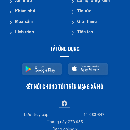
Ẩm thực
Lễ hội & Sự kiện
Khám phá
Tin tức
Mua sắm
Giới thiệu
Lịch trình
Tiện ích
TẢI ỨNG DỤNG
KẾT NỐI CHÚNG TÔI TRÊN MẠNG XÃ HỘI
Lượt truy cập
11.083.647
Tháng này
278.955
Đang online
2