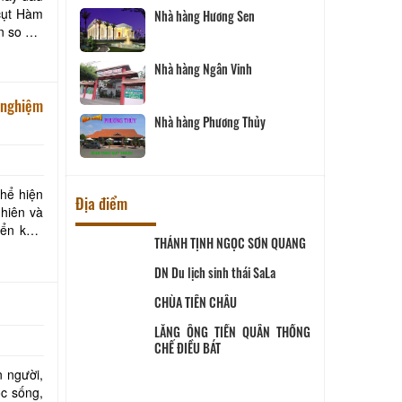
Nhà hàng Hương Sen
Nhà hàng Ngân Vinh
 nghiệm
Nhà hàng Phương Thủy
thể hiện
nhiên và
Địa điểm
ịch Hội đồng
THÁNH TỊNH NGỌC SƠN QUANG
ùng
 SANG
DN Du lịch sinh thái SaLa
CHÙA TIÊN CHÂU
ĨNH LONG
n người,
ộc sống,