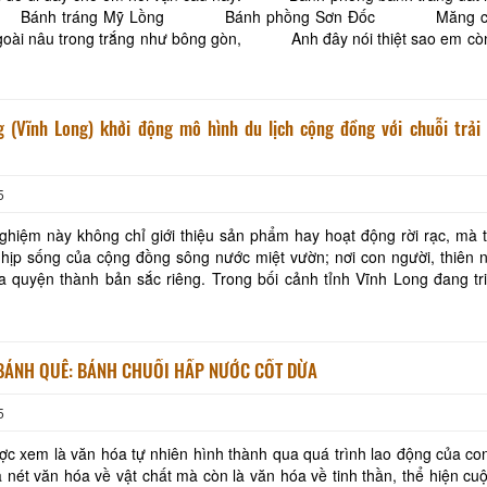
rong trắng như bông gòn, Anh đây nói thiệt sao em còn so đo.
câu ca ấy có tự
g (Vĩnh Long) khởi động mô hình du lịch cộng đồng với chuỗi trải
5
nghiệm này không chỉ giới thiệu sản phẩm hay hoạt động rời rạc, mà 
hịp sống của cộng đồng sông nước miệt vườn; nơi con người, thiên 
 bản sắc riêng. Trong bối cảnh tỉnh Vĩnh Long đang triển khai
 vụ trọng tâm sau sắp xếp đơn
Khu tưởng niệm cố Thủ tướng Võ
Khu lưu niệm Chủ t
Văn Kiệt
Bộ trưởng Phạm H
BÁNH QUÊ: BÁNH CHUỐI HẤP NƯỚC CỐT DỪA
BẢO TÀNG VĨNH LONG
KHU DU LỊCH VINH
5
Khu lưu niệm Giáo sư, Viện sĩ
VĂN THÁNH MIẾU V
c xem là văn hóa tự nhiên hình thành qua quá trình lao động của co
Trần Đại Nghĩa
à nét văn hóa về vật chất mà còn là văn hóa về tinh thần, thể hiện cu