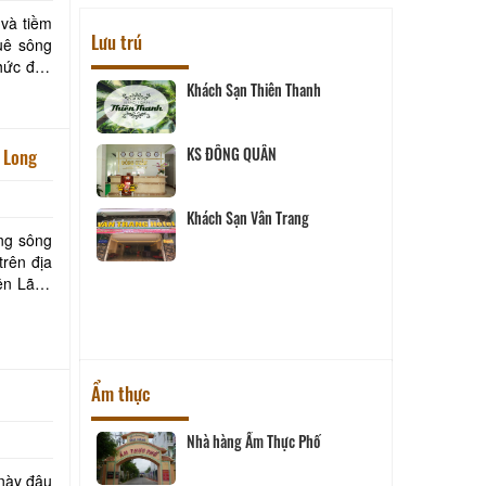
 và tiềm
Lưu trú
quê sông
Khách Sạn Thiên Thanh
 Hai
KS ĐÔNG QUÂN
h Long
Khách Sạn Vân Trang
- Vĩnh Long
ằng sông
trên địa
uê
Ẩm thực
Nhà hàng Ẩm Thực Phố