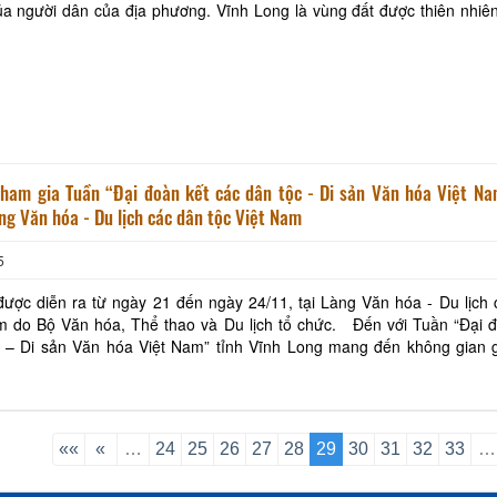
ủa người dân của địa phương. Vĩnh Long là vùng đất được thiên nhiê
Nhà dừa CocoHome
Đình Tân Hoa
thái đa dạng, cây lành trái
tham gia Tuần “Đại đoàn kết các dân tộc - Di sản Văn hóa Việt N
ng Văn hóa - Du lịch các dân tộc Việt Nam
5
ược diễn ra từ ngày 21 đến ngày 24/11, tại Làng Văn hóa - Du lịch
Bộ Văn hóa, Thể thao và Du lịch tổ chức. Đến với Tuần “Đại đoàn kết
c – Di sản Văn hóa Việt Nam” tỉnh Vĩnh Long mang đến không gian g
ệ thuật với chủ đề “Sắc màu văn hó
««
«
…
24
25
26
27
28
29
30
31
32
33
…