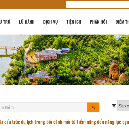
U TRÚ
LỮ HÀNH
DỊCH VỤ
TIỆN ÍCH
PHẢN HỒI
ĐIỂM T
ái cấu trúc du lịch trong bối cảnh mới từ tiềm năng đến năng lực cạ