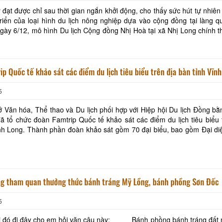
 đạt được chỉ sau thời gian ngắn khởi động, cho thấy sức hút tự nhiên
riển của loại hình du lịch nông nghiệp dựa vào cộng đồng tại làng 
ch đầu tiên từ TP.HCM chỉ
Khách sạn Phước Thành IV
Ba Lình Homestay
Khách sạn Cửu Long
Khách sạn Ngũ Long
p Quốc tế khảo sát các điểm du lịch tiêu biểu trên địa bàn tỉnh Vĩn
5
Út Trinh Homestay
Khách sạn Sài Gòn 
 Văn hóa, Thể thao và Du lịch phối hợp với Hiệp hội Du lịch Đồng b
 tổ chức đoàn Famtrip Quốc tế khảo sát các điểm du lịch tiêu biểu 
ONE HOTEL
 70 đại biểu, bao gồm Đại diện Lãnh
Khách Sạn Minh Kh
i hội lữ hành Việt Nam; Chi hội
ng tham quan thưởng thức bánh tráng Mỹ Lồng, bánh phồng Sơn Đốc
5
ây cho em hỏi vặn câu này: Bánh phồng bánh tráng đất này đâu