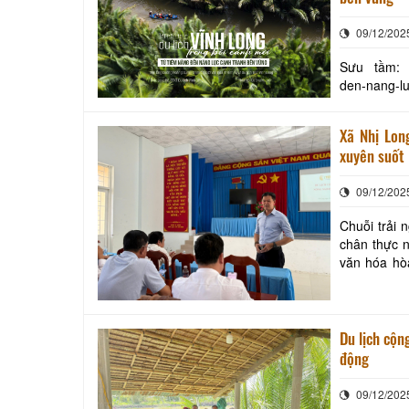
09/12/202
Sưu tầm: ht
den-nang-l
Xã Nhị Lon
xuyên suốt
09/12/202
Chuỗi trải 
chân thực n
văn hóa hòa quyện thành
nhiều nhiệm
Du lịch cộn
động
09/12/202