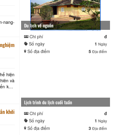
em-nang-
Du lịch về nguồn
Chi phí
đ
Số ngày
1
 nghiệm
Ngày
Số địa điểm
5
Địa điểm
thể hiện
nhiên và
Lịch trình du lịch cuối tuần
gắn khởi
Chi phí
đ
Số ngày
1
Ngày
Số địa điểm
3
Địa điểm