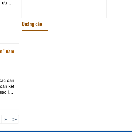
n ưu đãi
LĂNG ÔNG TIỀN QUÂN THỐNG
CHẾ ĐIỀU BÁT
Quảng cáo
am” năm
 các dân
iao lưu
»
»»