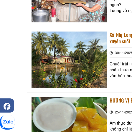
ngon? Bánh tráng Mỹ Lồng Bánh phồng Sơn Đốc Măng cụt Hàm
Luông vỏ ngoài nâu t
Không biết 
Xã Nhị Lon
xuyên suốt
30/11/202
Chuỗi trải 
chân thực n
văn hóa hòa quyện thành
nhiều nhiệm
HƯƠNG VỊ 
25/11/202
Ẩm thực đượ
không chỉ l