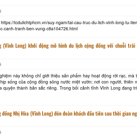
5
tps://tcdulichtphcm.vn/suy-ngam/tai-cau-truc-du-lich-vinh-long-tu-ti
uc-canh-tranh-ben-vung-c8a104726.html
g (Vĩnh Long) khởi động mô hình du lịch cộng đồng với chuỗi trải
5
nghiệm này không chỉ giới thiệu sản phẩm hay hoạt động rời rạc, mà 
hịp sống của cộng đồng sông nước miệt vườn; nơi con người, thiên 
 bản sắc riêng. Trong bối cảnh tỉnh Vĩnh Long đang triển khai
 vụ trọng tâm sau sắp xếp đơn
g đồng Nhị Hòa (Vĩnh Long) đón đoàn khách đầu tiên sau thời gian n
5