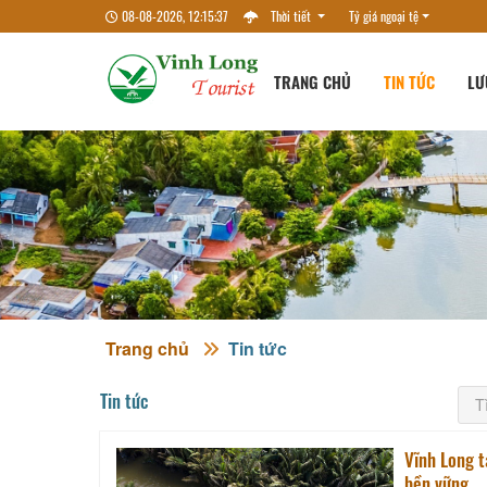
08-08-2026, 12:15:38
Thời tiết
Tỷ giá ngoại tệ
TRANG CHỦ
TIN TỨC
LƯ
Trang chủ
Tin tức
Tin tức
Vĩnh Long t
bền vững