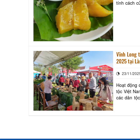
tính cách c
với hệ sinh 
Vĩnh Long 
2025 tại Là
23/11/202
Hoạt động đ
tộc Việt Nam do 
các dân tộ
văn hóa ngh