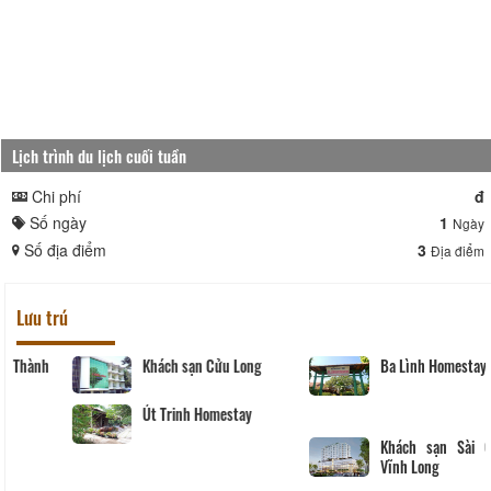
Lịch trình du lịch cuối tuần
Chi phí
đ
Số ngày
1
Ngày
Số địa điểm
3
Địa điểm
Lưu trú
Khách sạn Phước Thành
Khách sạn Cửu Long
IV
Út Trinh Homestay
ONE HOTEL