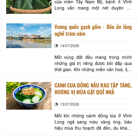
của miền Tây Nam Bộ, bánh ít Vĩnh
Long vẫn mang một nét duyên rất
riêng. Không cầu kỳ, không sang trọng,
chiếc bánh nhỏ nhắn được gói trong
Vương quốc gạch gốm - Dấu ấn làng
lớp lá chuối xanh mướt lại chứa đựng
cả hương vị quê nhà và tình cảm chân
nghề trăm năm
chất của người dân miền sông nước.
Đối với nhiều người
14/07/2026
Mỗi vùng đất đều mang trong mình
những giá trị riêng được bồi đắp qua
thời gian. Khi những miền văn hoá, lịch
sử và cảnh quan được kết nối trong
một không gian phát triển mới, đó
CANH CUA ĐỒNG NẤU RAU TẬP TÀNG,
không chỉ là việc thay đổi về địa giới
HƯƠNG VỊ MÙA GẶT QUÊ NHÀ
hành chính mà còn mở ra một cơ hội
mới để các giá trị văn hoá bản địa được
13/07/2026
lan toả
Mỗi khi những cánh đồng lúa ở Vĩnh
Long ngả sang màu vàng óng, báo
hiệu mùa thu hoạch đã đến, du khách
sẽ nhớ đến một món ăn dân dã nhưng