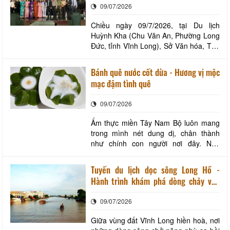
09/07/2026
quà quê được
Chiều ngày 09/7/2026, tại Du lịch
Huỳnh Kha (Chu Văn An, Phường Long
Đức, tỉnh Vĩnh Long), Sở Văn hóa, Thể
thao và Du lịch tỉnh Vĩnh Long phối hợp
cùng Hiệp hội du lịch tỉnh Vĩnh Long tổ
Bánh quê nước cốt dừa - Hương vị mộc
chức chương trình Họp mặt Ngày
mạc đậm tình quê
truyền thống Ngành du lịch Việt Nam
(09/7/1960 - 09/7/2026) và Sơ kết ho
09/07/2026
Ẩm thực miền Tây Nam Bộ luôn mang
trong mình nét dung dị, chân thành
như chính con người nơi đây. Nếu
những món ăn dân dã gắn liền với
đồng ruộng, sông nước thì các loại
Tuyến du lịch dọc sông Long Hồ -
bánh quê lại là biểu tượng của sự khéo
Hành trình khám phá dòng chảy văn
léo, cần cù và tình yêu dành cho quê
hoá giữa lòng phố thị
hương. Trong số đó, bánh bò, bánh da
09/07/2026
lợn, bánh cúng, b
Giữa vùng đất Vĩnh Long hiền hoà, nơi