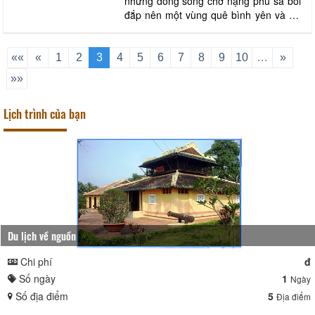
những dòng sông chở nặng phù sa bồi
đắp nên một vùng quê bình yên và trù
phú, sông Long Hồ không chỉ là tuyến
giao thông đường thuỷ gắn bó với đời
sống của bà con địa phương mà còn là
««
«
1
2
3
4
5
6
7
8
9
10
…
»
dòng chảy lưu giữ nhiều giá trị văn hoá,
»»
lịch sử và những làng nghề thủ công t
Lịch trình của bạn
Du lịch về nguồn
Chi phí
đ
Số ngày
1
Ngày
Số địa điểm
5
Địa điểm