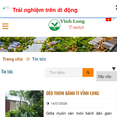
06-08-2026, 04:14:31
THỜI TIẾT
TỶ GIÁ NGOẠI TỆ
Trải nghiệm trên di động
Đăng nhập
Trang chủ
Tin tức
Tin tức
DẺO THƠM BÁNH ÍT VĨNH LONG
14/07/2026
Giữa muôn vàn món bánh dân gian