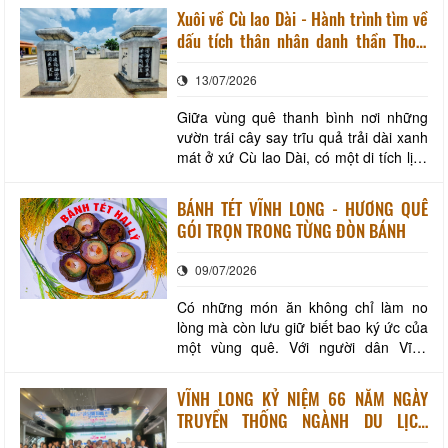
chứa đựng biết bao hương vị của quê
Xuôi về Cù lao Dài - Hành trình tìm về
hương, đó là canh cua đồng nấu rau
dấu tích thân nhân danh thần Thoại
tập tàng. Không phải là món ăn cầu kỳ
Ngọc Hầu
hay đắt đỏ, canh cua đồng chỉ là sự kết
13/07/2026
hợp giữa nhữn
Giữa vùng quê thanh bình nơi những
vườn trái cây say trĩu quả trải dài xanh
mát ở xứ Cù lao Dài, có một di tích lịch
sử ít người biết đến nhưng mang giá trị
đặc biệt trong chuyến hành trình tìm về
BÁNH TÉT VĨNH LONG - HƯƠNG QUÊ
văn hoá Nam Bộ xưa, đó là khu mộ
GÓI TRỌN TRONG TỪNG ĐÒN BÁNH
thân mẫu bà Nguyễn Thị Tuyết và nhạc
phụ ông Châu Vĩnh Huy - những thâ
09/07/2026
Có những món ăn không chỉ làm no
lòng mà còn lưu giữ biết bao ký ức của
một vùng quê. Với người dân Vĩnh
Long, bánh tét luôn là hình ảnh thân
thương mỗi khi Tết đến xuân về hay
VĨNH LONG KỶ NIỆM 66 NĂM NGÀY
trong những dịp sum họp gia đình. Đặc
TRUYỀN THỐNG NGÀNH DU LỊCH
biệt, bánh tét Trà Cuôn với hương vị
(09/7/1960 - 09/7/2026)
đậm đà, thơm ngon đã trở thành món