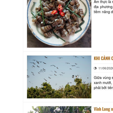
Ẩm thực là 
địa phương
tiềm năng d
với cảnh qu
11/06/202
Giữa vùng s
xanh mướt, 
phải bởi ti
trở về sau 
Vĩnh Long 