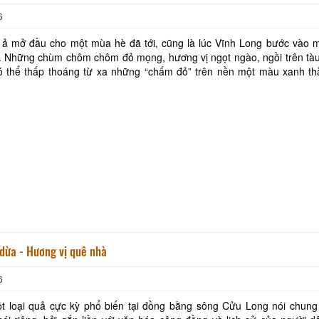
6
i ả mở đầu cho một mùa hè đã tới, cũng là lúc Vĩnh Long bước vào 
i. Những chùm chôm chôm đỏ mọng, hương vị ngọt ngào, ngồi trên tàu
ó thể thấp thoáng từ xa những “chấm đỏ” trên nền một màu xanh th
 mời gọi, hãy đến với Vĩnh Long, với C
dừa - Hương vị quê nhà
6
t loại quả cực kỳ phổ biến tại đồng bằng sông Cửu Long nói chung 