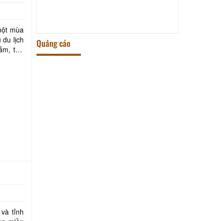
CHẾ ĐIỀU BÁT
một mùa
 du lịch
Quảng cáo
ẫm, tựa
và tỉnh