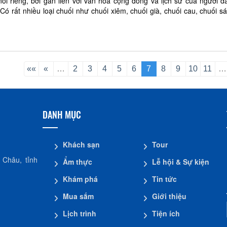
ói riêng, bởi gắn liền với văn hóa cộng đồng và lịch sử của người 
Có rất nhiều loại chuối như chuối xiêm, chuối già, chuối cau, chuối 
ời sống hàng ngày, cũng như tro
««
«
…
2
3
4
5
6
7
8
9
10
11
…
DANH MỤC
Khách sạn
Tour
 Châu, tỉnh
Ẩm thực
Lễ hội & Sự kiện
Khám phá
Tin tức
Mua sắm
Giới thiệu
Lịch trình
Tiện ích