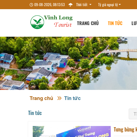
09-08-2026, 08:13:54
Thời tiết
Tỷ giá ngoại tệ
TRANG CHỦ
TIN TỨC
LƯ
Trang chủ
Tin tức
Tin tức
Tưng bừng k