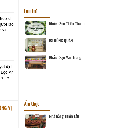
Lưu trú
theo chỉ
Khách Sạn Thiên Thanh
gười lao
vai trò
 Hai
KS ĐÔNG QUÂN
Khách Sạn Vân Trang
- Vĩnh Long
yết định
 Lộc An
nh Long
uê
Ẩm thực
ƠNG VỊ
Nhà hàng Thiên Tân