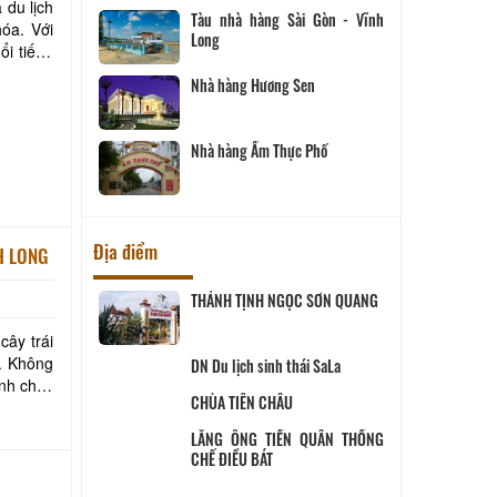
 du lịch
Tàu nhà hàng Sài Gòn - Vĩnh
óa. Với
Long
ổi tiếng
Nhà hàng Hương Sen
Nhà hàng Ẩm Thực Phố
Địa điểm
VĨNH LONG
ịch Hội đồng
THÁNH TỊNH NGỌC SƠN QUANG
ùng
cây trái
g. Không
 SANG
DN Du lịch sinh thái SaLa
ánh chim
CHÙA TIÊN CHÂU
ĨNH LONG
LĂNG ÔNG TIỀN QUÂN THỐNG