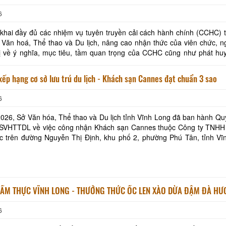
6
khai đầy đủ các nhiệm vụ tuyên truyền cải cách hành chính (CCHC) 
Khách sạn Phước Thành IV
Ba Lình Homestay
Văn hoá, Thể thao và Du lịch, nâng cao nhận thức của viên chức, n
 về ý nghĩa, mục tiêu, tầm quan trọng của CCHC cũng như phát huy 
trong tuyên truyền, hướng dẫn người
Khách sạn Cửu Long
Khách sạn Ngũ Long
Công nhận xếp hạng cơ sở lưu trú du lịch - Khách sạn Cannes đạt chuẩn 3 sao
6
Út Trinh Homestay
Khách sạn Sài Gòn 
026, Sở Văn hóa, Thể thao và Du lịch tỉnh Vĩnh Long đã ban hành Qu
SVHTTDL về việc công nhận Khách sạn Cannes thuộc Công ty TNHH
ONE HOTEL
ạc trên đường Nguyễn Thị Định, khu phố 2, phường Phú Tân, tỉnh Vĩ
Khách Sạn Minh Kh
uẩn 3 sao (thời hạn 5 năm). Khách sạn Ca
ẨM THỰC VĨNH LONG - THƯỞNG THỨC ỐC LEN XÀO DỪA ĐẬM ĐÀ HƯ
6