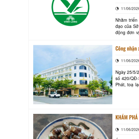
11/06/202
Nhằm triển 
đạo của Sở 
động đơn vị
của đơn vị 
11/06/202
Ngày 25/5/2
số 420/QĐ-
Phát, toạ l
đạt tiêu ch
KHÁM PHÁ 
11/06/202