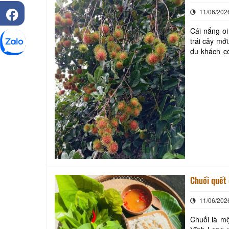
11/06/202
Cái nắng o
trái cây mớ
du khách c
như một lời
Chuối quết 
11/06/202
Chuối là mộ