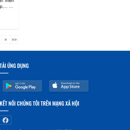
dân miền
sáp,… Từ
»
»»
TẢI ỨNG DỤNG
KẾT NỐI CHÚNG TÔI TRÊN MẠNG XÃ HỘI