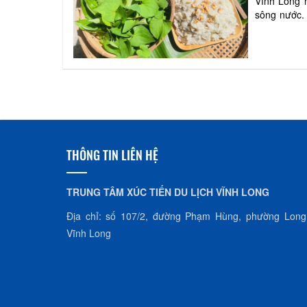
Vĩnh Long n
sông nước. 
đó, trong đ
THÔNG TIN LIÊN HỆ
TRUNG TÂM XÚC TIẾN DU LỊCH VĨNH LONG
Địa chỉ: số 107/2, đường Phạm Hùng, phường Long
Vĩnh Long