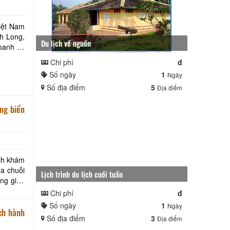
Việt Nam
nh Long,
Du lịch về nguồn
anh tại
Chi phí
đ
Số ngày
1
Ngày
Số địa điểm
5
Địa điểm
ch khám
ua chuỗi
Lịch trình du lịch cuối tuần
ông gian
Chi phí
đ
Số ngày
1
Ngày
Số địa điểm
3
Địa điểm