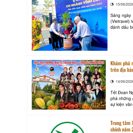
15/06/202
Sáng ngày 1
(Vietravel)
đánh dấu bư
Khám phá một số ho
trên địa bà
14/06/202
Tết Đoan Ng
phá những g
sự kiện văn
ẩm thực bên
Trung tâm Xúc ti
chính năm 