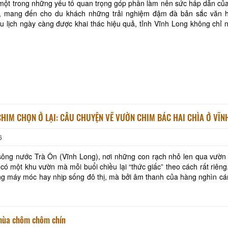
một trong những yếu tố quan trọng góp phần làm nên sức hấp dẫn của
, mang đến cho du khách những trải nghiệm đậm đà bản sắc văn h
u lịch ngày càng được khai thác hiệu quả, tỉnh Vĩnh Long không chỉ n
an sông nước hữu tình, những vườn c
KHI CÁNH CHIM CHỌN Ở LẠI: CÂU CHUYỆN VỀ VƯỜN CHIM BÁC HAI CHÌA Ở 
Khu tưởng niệm cố Thủ tướng Võ
Khu lưu niệm Chủ t
6
Văn Kiệt
Bộ trưởng Phạm H
ông nước Trà Ôn (Vĩnh Long), nơi những con rạch nhỏ len qua vườn 
có một khu vườn mà mỗi buổi chiều lại “thức giấc” theo cách rất riên
BẢO TÀNG VĨNH LONG
KHU DU LỊCH VINH
ếng máy móc hay nhịp sống đô thị, mà bởi âm thanh của hàng nghìn c
một ngày kiếm ăn - rộn ràng, d
Khu lưu niệm Giáo sư, Viện sĩ
VĂN THÁNH MIẾU V
Trần Đại Nghĩa
mùa chôm chôm chín
Nhà dừa CocoHome
Đình Tân Hoa