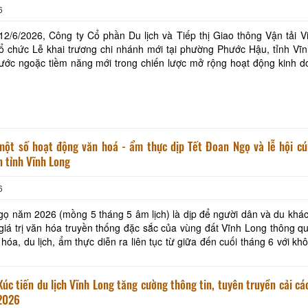
6
2/6/2026, Công ty Cổ phần Du lịch và Tiếp thị Giao thông Vận tải 
 tổ chức Lễ khai trương chi nhánh mới tại phường Phước Hậu, tỉnh Vĩ
ớc ngoặc tiềm năng mới trong chiến lược mở rộng hoạt động kinh do
khu vực Đồng bằng sông Cửu Long. Khi chi nh
ạt động văn hoá - ẩm thực dịp Tết Đoan Ngọ và lễ hội cúng biển
n tỉnh Vĩnh Long
6
ọ năm 2026 (mồng 5 tháng 5 âm lịch) là dịp để người dân và du khá
iá trị văn hóa truyền thống đặc sắc của vùng đất Vĩnh Long thông q
 hóa, du lịch, ẩm thực diễn ra liên tục từ giữa đến cuối tháng 6 với kh
 bờ sông hiền hoà, cùng các
ến du lịch Vĩnh Long tăng cường thông tin, tuyên truyền cải cách hành
2026