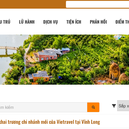
U TRÚ
LỮ HÀNH
DỊCH VỤ
TIỆN ÍCH
PHẢN HỒI
ĐIỂM T
hai trương chi nhánh mới của Vietravel tại Vĩnh Long