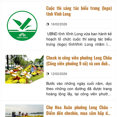
cây lành trái ngọt, bốn mùa trĩu quả,
Cuộc thi sáng tác biểu trưng (logo)
tôm cá đầy ghe. Xuân về, Tết đến du
tỉnh Vĩnh Long
khách có dịp về miệt cồn Vĩnh Long trải
nghiệm khám phá cùng “người quê chỉ
16/02/2026
có tấm lòn
UBND tỉnh Vĩnh Long vừa ban hành kế
hoạch tổ chức cuộc thi sáng tác biểu
trưng (logo) tỉnhVĩnh Long nhằm lựa
chọn biểu trưng có giá trị thẩm mỹ, tính
biểu tượng cao, thể hiện được bản sắc
Check in công viên phường Long Châu
văn hóa, lịch sử, truyền thống và khát
(Công viên phường 9 cũ) và con đường
vọng phát triển của tỉnh trong kỷ
gốm và hoa nhân dịp tết Bính Ngọ
nguyên mới để tạo dựng hình ảnh nhận
12/02/2026
2026
d
Bước vào những ngày cuối năm, dọc
theo những con đường đã được trang
hoàng lộng lẫy, tại công viên phường
Long Châu (phường 9 cũ) những chậu
hoa cuối cùng cũng đã được xếp ngăn
Chợ Hoa Xuân phường Long Châu -
nắp, hoàn thành những khâu cuối cùng
Điểm đến checkin, mua sắm hấp dẫn
phục vụ du khách và người dân du