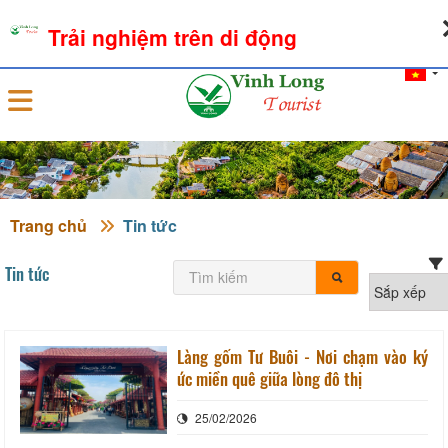
08-08-2026, 11:30:06
THỜI TIẾT
TỶ GIÁ NGOẠI TỆ
Trải nghiệm trên di động
Đăng nhập
Trang chủ
Tin tức
Tin tức
Làng gốm Tư Buôi - Nơi chạm vào ký
ức miền quê giữa lòng đô thị
25/02/2026