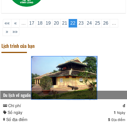
««
«
…
17
18
19
20
21
22
23
24
25
26
…
»
»»
Lịch trình của bạn
Du lịch về nguồn
Chi phí
đ
Số ngày
1
Ngày
Số địa điểm
5
Địa điểm