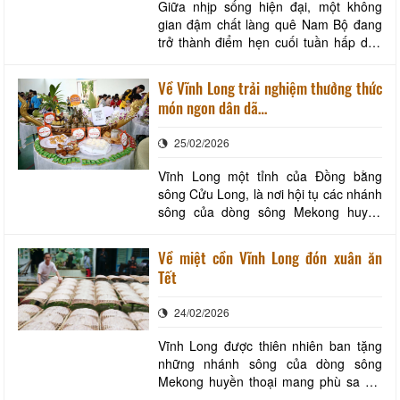
Giữa nhịp sống hiện đại, một không
gian đậm chất làng quê Nam Bộ đang
trở thành điểm hẹn cuối tuần hấp dẫn
của du khách khi đến với Vĩnh Long.
Đó là Làng gốm Tư Buôi (tọa lạc tại số
Về Vĩnh Long trải nghiệm thưởng thức
F55, khu Minh Linh, phường Thanh
món ngon dân dã…
Đức, tỉnh Vĩnh Long) - nơi hội tụ trải
nghiệm văn hóa, ẩm thực và nghệ
25/02/2026
thuật làm gốm
Vĩnh Long một tỉnh của Đồng bằng
sông Cửu Long, là nơi hội tụ các nhánh
sông của dòng sông Mekong huyền
thoại đổ ra biển, tươi mát cây lành trái
ngọt và mang phù sa bồi lắng nên
Về miệt cồn Vĩnh Long đón xuân ăn
những miệt cù lao, miệt cồn… xanh
Tết
ngát, thơ mộng. Chính nơi đây là nguồn
tài nguyên quí giá để cư dân Vĩnh Long
24/02/2026
sáng tạo,
Vĩnh Long được thiên nhiên ban tặng
những nhánh sông của dòng sông
Mekong huyền thoại mang phù sa bồi
đắp thành những dãi cù lao, miệt cồn…