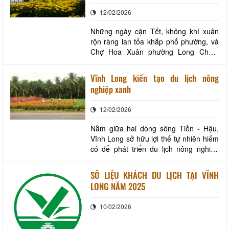
cho người dân và du khách
xuân, đón Tết. Dù mới hoàn thiện
12/02/2026
nhưng tiểu cảnh tại
Những ngày cận Tết, không khí xuân
rộn ràng lan tỏa khắp phố phường, và
Chợ Hoa Xuân phường Long Châu,
tỉnh Vĩnh Long trở thành điểm hẹn
quen thuộc của người dân địa phương
Vĩnh Long kiến tạo du lịch nông
cùng du khách gần xa. Sắc mai vàng,
nghiệp xanh
vạn thọ, hoa giấy,… thắm hòa quyện
cùng hương thơm của các loài hoa
12/02/2026
kiểng, cây cảnh tạo nên
Nằm giữa hai dòng sông Tiền - Hậu,
Vĩnh Long sở hữu lợi thế tự nhiên hiếm
có để phát triển du lịch nông nghiệp
theo hướng bền vững. Không chỉ là
vựa trái cây trù phú của miền Tây, nơi
SỐ LIỆU KHÁCH DU LỊCH TẠI VĨNH
đây còn lưu giữ một nhịp sống làng quê
LONG NĂM 2025
nguyên bản, hài hòa giữa con người và
thiên nhiên. Trong bối cảnh du lịch xan
10/02/2026