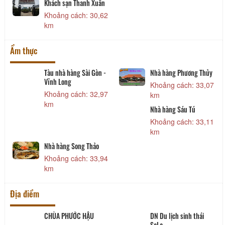
Khách sạn Thanh Xuân
Khoảng cách: 30,62
km
Ẩm thực
ơng Sen
Tàu nhà hàng Sài Gòn -
Nhà hàng Phương
Vĩnh Long
h: 30,49
Khoảng cách: 
Khoảng cách: 32,97
km
km
ên Tân
Nhà hàng Sáu Tú
h: 31,59
Khoảng cách: 
km
Nhà hàng Song Thảo
Khoảng cách: 33,94
km
Địa điểm
CHÙA PHƯỚC HẬU
DN Du lịch sinh thái
Di
SaLa
m