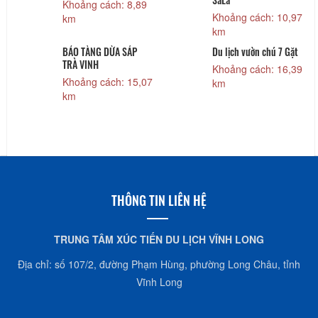
Khoảng cách: 8,89
Khoảng cách: 10,97
K
km
km
k
BẢO TÀNG DỪA SÁP
Du lịch vườn chú 7 Gặt
K
TRÀ VINH
F
Khoảng cách: 16,39
Khoảng cách: 15,07
K
km
km
k
THÔNG TIN LIÊN HỆ
TRUNG TÂM XÚC TIẾN DU LỊCH VĨNH LONG
Địa chỉ: số 107/2, đường Phạm Hùng, phường Long Châu, tỉnh
Vĩnh Long