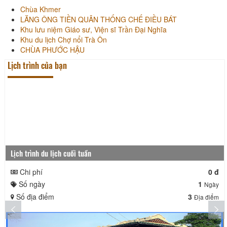
Chùa Khmer
LĂNG ÔNG TIỀN QUÂN THỐNG CHẾ ĐIỀU BÁT
Khu lưu niệm Giáo sư, Viện sĩ Trần Đại Nghĩa
Khu du lịch Chợ nổi Trà Ôn
CHÙA PHƯỚC HẬU
Lịch trình của bạn
Lịch trình du lịch cuối tuần
Chi phí
0 đ
Số ngày
1
Ngày
Số địa điểm
3
Địa điểm