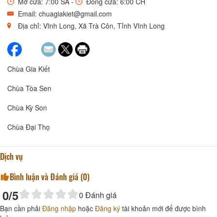
Mở cửa: 7:00 SA -
Đóng cửa: 6:00 CH
Email: chuagiakiet@gmail.com
Địa chỉ: Vĩnh Long, Xã Trà Côn, Tỉnh Vĩnh Long
Chùa Gia Kiết
Chùa Tòa Sen
Chùa Kỳ Son
Chùa Đại Thọ
Dịch vụ
Bình luận và Đánh giá (
0
)
0
/5
0
Đánh giá
Bạn cần phải
Đăng nhập
hoặc
Đăng ký
tài khoản mới để được bình