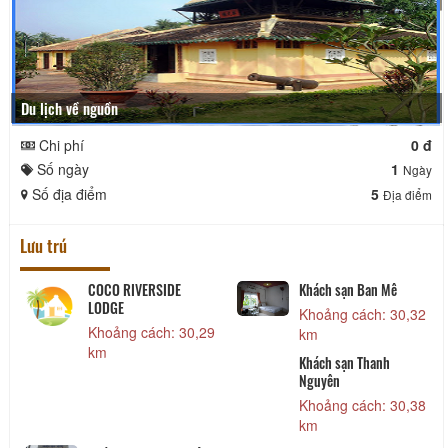
Du lịch về nguồn
Chi phí
0 đ
Số ngày
1
Ngày
Số địa điểm
5
Địa điểm
Lưu trú
COCO RIVERSIDE
Khách sạn Ban Mê
Khách
LODGE
Khoảng cách: 30,32
Khoả
Khoảng cách: 30,29
km
km
km
Khách sạn Thanh
Khác
Nguyên
Khoả
Khoảng cách: 30,38
km
km