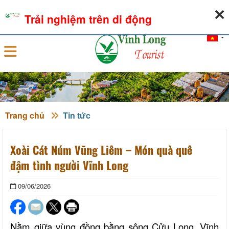
06-08-2026, 10:09:17
THỜI TIẾT
TỶ GIÁ NGOẠI TỆ
Trải nghiệm trên di động
Đăng nhập
Trang chủ
Tin tức
Xoài Cát Núm Vũng Liêm – Món quà quê
đậm tình người Vĩnh Long
09/06/2026
Nằm giữa vùng đồng bằng sông Cửu Long, Vĩnh