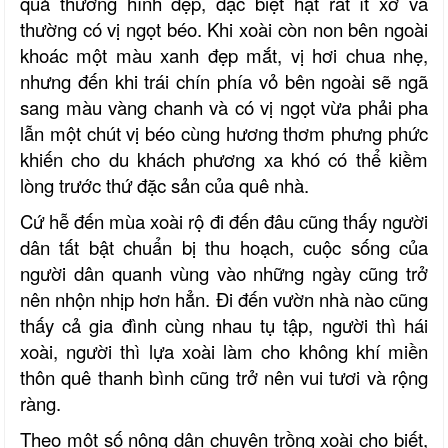
quả thường hình dẹp, đặc biệt hạt rất ít xơ và
thường có vị ngọt béo. Khi xoài còn non bên ngoài
khoác một màu xanh đẹp mắt, vị hơi chua nhẹ,
nhưng đến khi trái chín phía vỏ bên ngoài sẽ ngã
sang màu vàng chanh và có vị ngọt vừa phải pha
lẫn một chút vị béo cùng hương thơm phưng phức
khiến cho du khách phương xa khó có thể kiềm
lòng trước thứ đặc sản của quê nhà.
Cứ hễ đến mùa xoài rộ đi đến đâu cũng thấy người
dân tất bật chuẩn bị thu hoạch, cuộc sống của
người dân quanh vùng vào những ngày cũng trở
nên nhộn nhịp hơn hẳn. Đi đến vườn nhà nào cũng
thấy cả gia đình cùng nhau tụ tập, người thì hái
xoài, người thì lựa xoài làm cho không khí miền
thôn quê thanh bình cũng trở nên vui tươi và rộng
ràng.
Theo một số nông dân chuyên trồng xoài cho biết,