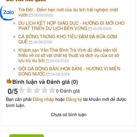
Trà Đét - Điểm hẹn mới của du lịch trải nghiệm miệt
vườn
06/08/2026
DU LỊCH KẾT HỢP GIÁO DỤC - HƯỚNG ĐI MỚI CHO
PHÁT TRIỂN DU LỊCH BỀN VỮNG
06/08/2026
CÁ BỐNG TRỨNG KHO TIÊU ĐẬM ĐÀ BỮA CƠM
QUÊ
06/08/2026
Khách sạn Văn Thái Bình Trà Vinh đủ điều kiện tối
thiểu về cơ sở vật chất kỹ thuật và dịch vụ của cơ sở
lưu trú du lịch
06/08/2026
GỎI GÀ BÔNG BẦN (HOA BẦN) - HƯƠNG VỊ MIỀN
SÔNG NƯỚC
04/08/2026
Bình luận và Đánh giá (
0
)
0
/5
0
Đánh giá
Bạn cần phải
Đăng nhập
hoặc
Đăng ký
tài khoản mới để được
bình luận.
Chưa có bình luận