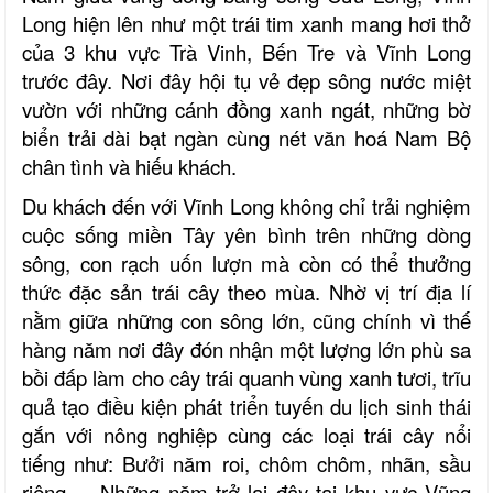
Long hiện lên như một trái tim xanh mang hơi thở
của 3 khu vực Trà Vinh, Bến Tre và Vĩnh Long
trước đây. Nơi đây hội tụ vẻ đẹp sông nước miệt
vườn với những cánh đồng xanh ngát, những bờ
biển trải dài bạt ngàn cùng nét văn hoá Nam Bộ
chân tình và hiếu khách.
Du khách đến với Vĩnh Long không chỉ trải nghiệm
cuộc sống miền Tây yên bình trên những dòng
sông, con rạch uốn lượn mà còn có thể thưởng
thức đặc sản trái cây theo mùa. Nhờ vị trí địa lí
nằm giữa những con sông lớn, cũng chính vì thế
hàng năm nơi đây đón nhận một lượng lớn phù sa
bồi đấp làm cho cây trái quanh vùng xanh tươi, trĩu
quả tạo điều kiện phát triển tuyến du lịch sinh thái
gắn với nông nghiệp cùng các loại trái cây nổi
tiếng như: Bưởi năm roi, chôm chôm, nhãn, sầu
riêng,… Những năm trở lại đây tại khu vực Vũng