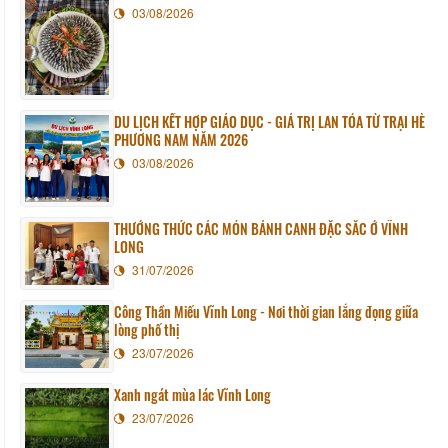
03/08/2026
DU LỊCH KẾT HỢP GIÁO DỤC - GIÁ TRỊ LAN TỎA TỪ TRẠI HÈ
PHƯƠNG NAM NĂM 2026
03/08/2026
THƯỞNG THỨC CÁC MÓN BÁNH CANH ĐẶC SẮC Ở VĨNH
LONG
31/07/2026
Công Thần Miếu Vĩnh Long - Nơi thời gian lắng đọng giữa
lòng phố thị
23/07/2026
Xanh ngát mùa lác Vĩnh Long
23/07/2026