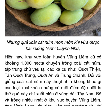
Những quả xoài cát núm mơn mởn khi vừa được
hái xuống (Ảnh: Quỳnh Như)
Hiện nay, khu vực toàn huyện Vũng Liêm cũ có
khoảng 1.000 hecta chuyên trồng xoài cát núm,
tập trung chủ yếu tại các xã cũ như: Quới Thiện,
Tân Quới Trung, Quới An và Trung Chánh. Đối với
giống xoài cát núm này thoạt nhìn không khác gì
các loại xoài khác nhưng có một điểm đặc biệt là
thứ quả này chỉ xuất hiện ở vùng đất Tây Nam Bộ
và trồng nhiều nhất ở khu vực huyện Vũng Liêm,
tỉnh Vĩnh Long, do điều kiện
thổ n
hưỡng và khí