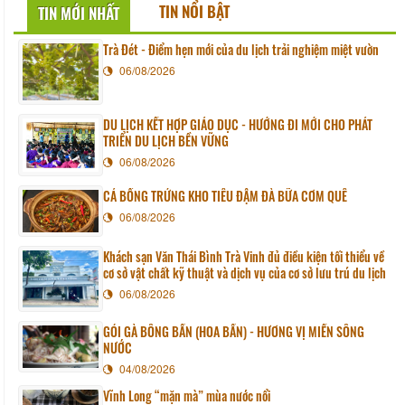
TIN NỔI BẬT
TIN MỚI NHẤT
Trà Đét - Điểm hẹn mới của du lịch trải nghiệm miệt vườn
06/08/2026
DU LỊCH KẾT HỢP GIÁO DỤC - HƯỚNG ĐI MỚI CHO PHÁT
TRIỂN DU LỊCH BỀN VỮNG
06/08/2026
CÁ BỐNG TRỨNG KHO TIÊU ĐẬM ĐÀ BỮA CƠM QUÊ
06/08/2026
Khách sạn Văn Thái Bình Trà Vinh đủ điều kiện tối thiểu về
cơ sở vật chất kỹ thuật và dịch vụ của cơ sở lưu trú du lịch
06/08/2026
GỎI GÀ BÔNG BẦN (HOA BẦN) - HƯƠNG VỊ MIỀN SÔNG
NƯỚC
04/08/2026
Vĩnh Long “mặn mà” mùa nước nổi