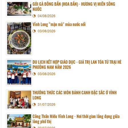
GỎI GÀ BÔNG BẦN (HOA BẦN) - HƯƠNG VỊ MIỀN SÔNG
NƯỚC
04/08/2026
Vĩnh Long “mặn mà” mùa nước nổi
03/08/2026
DU LỊCH KẾT HỢP GIÁO DỤC - GIÁ TRỊ LAN TỎA TỪ TRẠI HÈ
PHƯƠNG NAM NĂM 2026
03/08/2026
THƯỞNG THỨC CÁC MÓN BÁNH CANH ĐẶC SẮC Ở VĨNH
LONG
31/07/2026
Công Thần Miếu Vĩnh Long - Nơi thời gian lắng đọng giữa
lòng phố thị
23/07/2026