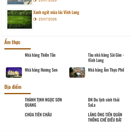
Xanh ngát mùa lác Vĩnh Long
23/07/2026
Ẩm thực
Nhà hàng Thiên Tân
Tàu nhà hàng Sài Gòn -
Vĩnh Long
Nhà hàng Hương Sen
Nhà hàng Ẩm Thực Phố
Địa điểm
THÁNH TỊNH NGỌC SƠN
DN Du lịch sinh thái
QUANG
SaLa
CHÙA TIÊN CHÂU
LĂNG ÔNG TIỀN QUÂN
THỐNG CHẾ ĐIỀU BÁT