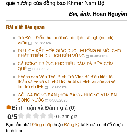
quê hương của đồng bào Khmer Nam Bộ.
Bài, ảnh
:
Hoan Nguyễn
Bài viết liên quan
Trà Đét - Điểm hẹn mới của du lịch trải nghiệm miệt
vườn
06/08/2026
DU LỊCH KẾT HỢP GIÁO DỤC - HƯỚNG ĐI MỚI CHO
PHÁT TRIỂN DU LỊCH BỀN VỮNG
06/08/2026
CÁ BÓNG TRỨNG KHO TIÊU ĐẬM ĐÀ BỮA CƠM
QUÊ
06/08/2026
Khách sạn Văn Thái Bình Trà Vinh đủ điều kiện tối
thiểu về cơ sở vật chất kỹ thuật và dịch vụ của cơ sở
lưu trú du lịch
06/08/2026
GỎI GÀ BÔNG BẦN (HOA BẦN) - HƯƠNG VỊ MIỀN
SÔNG NƯỚC
04/08/2026
Bình luận và Đánh giá (
0
)
0
/5
0
Đánh giá
Bạn cần phải
Đăng nhập
hoặc
Đăng ký
tài khoản mới để được
bình luận.