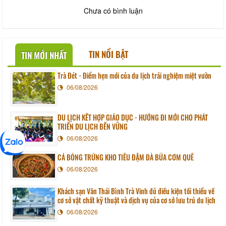
Chưa có bình luận
TIN NỔI BẬT
TIN MỚI NHẤT
Trà Đét - Điểm hẹn mới của du lịch trải nghiệm miệt vườn
06/08/2026
DU LỊCH KẾT HỢP GIÁO DỤC - HƯỚNG ĐI MỚI CHO PHÁT
TRIỂN DU LỊCH BỀN VỮNG
06/08/2026
CÁ BÓNG TRỨNG KHO TIÊU ĐẬM ĐÀ BỮA CƠM QUÊ
06/08/2026
Khách sạn Văn Thái Bình Trà Vinh đủ điều kiện tối thiểu về
cơ sở vật chất kỹ thuật và dịch vụ của cơ sở lưu trú du lịch
06/08/2026