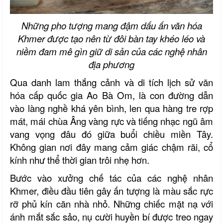
Những pho tượng mang đậm dấu ấn văn hóa
Khmer được tạo nên từ đôi bàn tay khéo léo và
niềm đam mê gìn giữ di sản của các nghệ nhân
địa phương
Qua danh lam thắng cảnh và di tích lịch sử văn
hóa cấp quốc gia
Ao Bà Om, là con đường dẫn
vào làng nghề khá yên bình, len qua hàng tre rợp
mát, mái chùa Âng vàng rực và tiếng nhạc ngũ âm
vang vọng đâu đó giữa buổi chiều miền Tây.
Không gian nơi đây mang cảm giác chậm rãi, cổ
kính như thể thời gian trôi nhẹ hơn.
Bước vào xưởng chế tác của các nghệ nhân
Khmer, điều đầu tiên gây ấn tượng là màu sắc rực
rỡ phủ kín căn nhà nhỏ. Những chiếc mặt nạ với
ánh mắt sắc sảo, nụ cười huyền bí được treo ngay