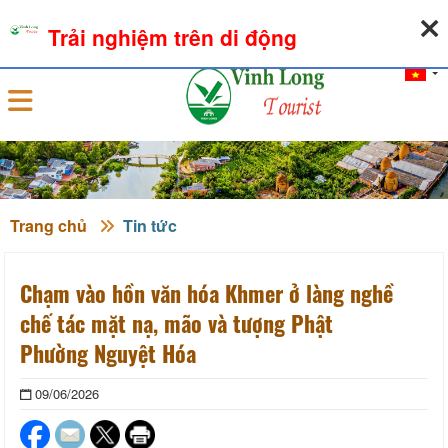
06-08-2026, 07:47:35
THỜI TIẾT
TỶ GIÁ NGOẠI TỆ
Trải nghiệm trên di động
Đăng nhập
Trang chủ
Tin tức
Chạm vào hồn văn hóa Khmer ở làng nghề
chế tác mặt nạ, mão và tượng Phật
Phường Nguyệt Hóa
09/06/2026