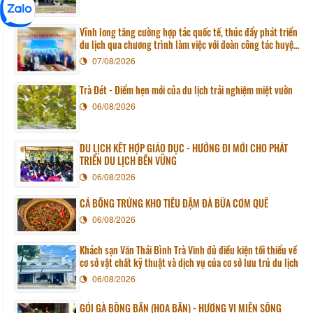
Vĩnh long tăng cường hợp tác quốc tế, thúc đẩy phát triển
du lịch qua chương trình làm việc với đoàn công tác huyện
Sunchang (Hàn quốc)
07/08/2026
Trà Đét - Điểm hẹn mới của du lịch trải nghiệm miệt vườn
06/08/2026
DU LỊCH KẾT HỢP GIÁO DỤC - HƯỚNG ĐI MỚI CHO PHÁT
TRIỂN DU LỊCH BỀN VỮNG
06/08/2026
CÁ BỐNG TRỨNG KHO TIÊU ĐẬM ĐÀ BỮA CƠM QUÊ
06/08/2026
Khách sạn Văn Thái Bình Trà Vinh đủ điều kiện tối thiểu về
cơ sở vật chất kỹ thuật và dịch vụ của cơ sở lưu trú du lịch
06/08/2026
GỎI GÀ BÔNG BẦN (HOA BẦN) - HƯƠNG VỊ MIỀN SÔNG