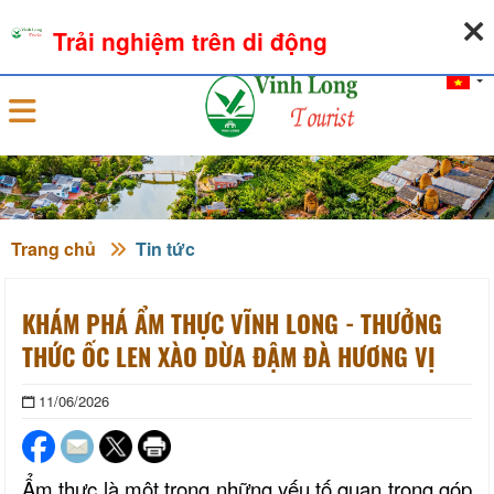
09-08-2026, 09:44:15
THỜI TIẾT
TỶ GIÁ NGOẠI TỆ
Trải nghiệm trên di động
Đăng nhập
Trang chủ
Tin tức
KHÁM PHÁ ẨM THỰC VĨNH LONG - THƯỞNG
THỨC ỐC LEN XÀO DỪA ĐẬM ĐÀ HƯƠNG VỊ
11/06/2026
Ẩm thực là một trong những yếu tố quan trọng góp