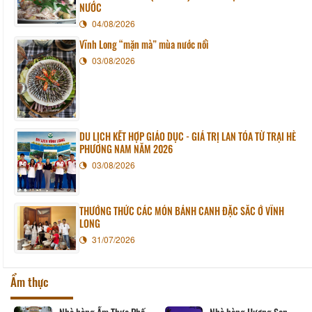
NƯỚC
04/08/2026
Vĩnh Long “mặn mà” mùa nước nổi
03/08/2026
DU LỊCH KẾT HỢP GIÁO DỤC - GIÁ TRỊ LAN TỎA TỪ TRẠI HÈ
PHƯƠNG NAM NĂM 2026
03/08/2026
THƯỞNG THỨC CÁC MÓN BÁNH CANH ĐẶC SẮC Ở VĨNH
LONG
31/07/2026
Ẩm thực