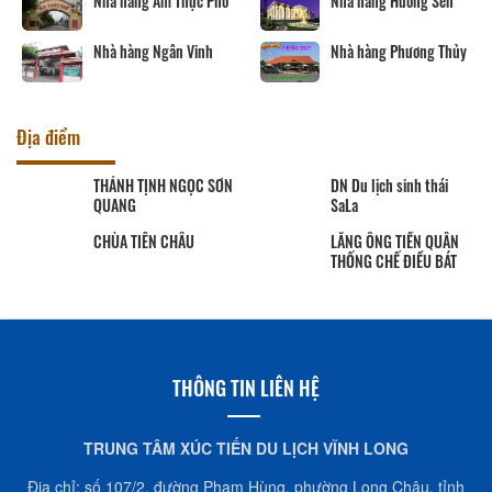
Nhà hàng Ẩm Thực Phố
Nhà hàng Hương Sen
Nhà hàng Ngân Vinh
Nhà hàng Phương Thủy
Địa điểm
THÁNH TỊNH NGỌC SƠN
DN Du lịch sinh thái
QUANG
SaLa
CHÙA TIÊN CHÂU
LĂNG ÔNG TIỀN QUÂN
THỐNG CHẾ ĐIỀU BÁT
THÔNG TIN LIÊN HỆ