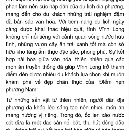
phần làm nên sức hấp dẫn của du lịch địa phương,
mang đến cho du khách những trải nghiệm đậm
đà bản sắc văn hóa. Với tiềm năng du lịch ngày
càng được khai thác hiệu quả, tỉnh Vĩnh Long
không chỉ nổi tiếng với cảnh quan sông nước hữu
tình, những vườn cây ăn trái xanh tốt mà còn sở
hữu kho tàng ẩm thực đặc sắc, phong phú. Sự kết
hợp hài hòa giữa văn hóa, thiên nhiên
qua
các
món ăn truyền thống đã giúp Vĩnh Long trở thành
điểm đến được nhiều du khách lựa chọn khi muốn
khám phá vẻ đẹp chân thực của
“Điểm hẹn
phương Nam”.
Từ những sản vật từ thiên nhiên, người dân địa
phương đã khéo léo sáng tạo nên nhiều món ăn
mang hương vị riêng. Trong đó, ốc len xào nước
cốt dừa là một đặc sản nổi bật, thu hút đông đảo
du khách bởi sự kết hợp hài hòa giữa vị béo thơm