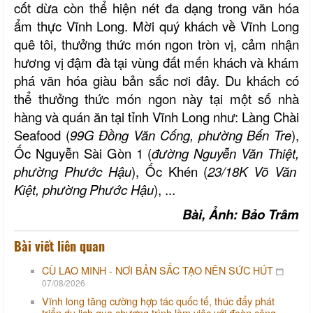
cốt dừa còn thể hiện nét đa dạng trong văn hóa
ẩm thực Vĩnh Long. Mời quý khách về Vĩnh Long
quê tôi, thưởng thức món ngon tròn vị, cảm nhận
hương vị đậm đà tại vùng đất mến khách và khám
phá văn hóa giàu bản sắc nơi đây. Du khách có
thể thưởng thức món ngon này tại một số nhà
hàng và quán ăn tại tỉnh Vĩnh Long như: Làng Chài
Seafood (
99G Đồng Văn Cống, phường Bến Tre
),
Ốc Nguyễn Sài Gòn 1 (
đường Nguyễn Văn Thiệt,
phường
Phước Hậu
), Ốc Khén (
23/18K Võ Văn
Kiệt,
phường
Phước Hậu
), ...
Bài, Ảnh: Bảo Trâm
Bài viết liên quan
CÙ LAO MINH - NƠI BẢN SẮC TẠO NÊN SỨC HÚT
07/08/2026
Vĩnh long tăng cường hợp tác quốc tế, thúc đẩy phát
triển du lịch qua chương trình làm việc với đoàn công