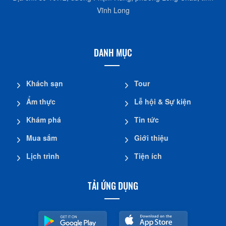
TRUNG TÂM XÚC TIẾN DU LỊCH VĨNH LONG
Địa chỉ: số 107/2, đường Phạm Hùng, phường Long Châu, tỉnh
Vĩnh Long
DANH MỤC
Khách sạn
Tour
Ẩm thực
Lễ hội & Sự kiện
Khám phá
Tin tức
Mua sắm
Giới thiệu
Lịch trình
Tiện ích
TẢI ỨNG DỤNG