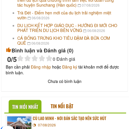
tác huyện Sunchang (Hàn quốc)
07/08/2026
Trà Đét - Điểm hẹn mới của du lịch trải nghiệm miệt
vườn
06/08/2026
DU LỊCH KẾT HỢP GIÁO DỤC - HƯỚNG ĐI MỚI CHO
PHÁT TRIỂN DU LỊCH BỀN VỮNG
06/08/2026
CÁ BỐNG TRỨNG KHO TIÊU ĐẬM ĐÀ BỮA CƠM
QUÊ
06/08/2026
Bình luận và Đánh giá (
0
)
0
/5
0
Đánh giá
Bạn cần phải
Đăng nhập
hoặc
Đăng ký
tài khoản mới để được
bình luận.
Chưa có bình luận
TIN NỔI BẬT
TIN MỚI NHẤT
CÙ LAO MINH - NƠI BẢN SẮC TẠO NÊN SỨC HÚT
07/08/2026