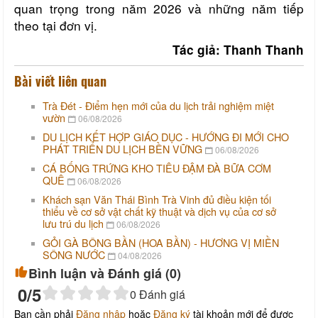
quan trọng trong năm 2026 và những năm tiếp
theo tại đơn vị.
Tác giả: Thanh Thanh
Bài viết liên quan
Trà Đét - Điểm hẹn mới của du lịch trải nghiệm miệt
vườn
06/08/2026
DU LỊCH KẾT HỢP GIÁO DỤC - HƯỚNG ĐI MỚI CHO
PHÁT TRIỂN DU LỊCH BỀN VỮNG
06/08/2026
CÁ BỐNG TRỨNG KHO TIÊU ĐẬM ĐÀ BỮA CƠM
QUÊ
06/08/2026
Khách sạn Văn Thái Bình Trà Vinh đủ điều kiện tối
thiểu về cơ sở vật chất kỹ thuật và dịch vụ của cơ sở
lưu trú du lịch
06/08/2026
GỎI GÀ BÔNG BẦN (HOA BẦN) - HƯƠNG VỊ MIỀN
SÔNG NƯỚC
04/08/2026
Bình luận và Đánh giá (
0
)
0
/5
0
Đánh giá
Bạn cần phải
Đăng nhập
hoặc
Đăng ký
tài khoản mới để được