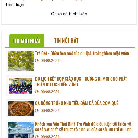
bình luận.
Chưa có bình luận
TIN NỔI BẬT
TIN MỚI NHẤT
Trà Đét - Điểm hẹn mới của du lịch trải nghiệm miệt vườn
06/08/2026
DU LỊCH KẾT HỢP GIÁO DỤC - HƯỚNG ĐI MỚI CHO PHÁT
TRIỂN DU LỊCH BỀN VỮNG
06/08/2026
CÁ BỐNG TRỨNG KHO TIÊU ĐẬM ĐÀ BỮA CƠM QUÊ
06/08/2026
Khách sạn Văn Thái Bình Trà Vinh đủ điều kiện tối thiểu về
cơ sở vật chất kỹ thuật và dịch vụ của cơ sở lưu trú du lịch
06/08/2026