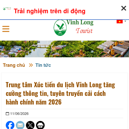
06-08-2026, 11:37:52
THỜI TIẾT
TỶ GIÁ NGOẠI TỆ
Trải nghiệm trên di động
Đăng nhập
Trang chủ
Tin tức
Trung tâm Xúc tiến du lịch Vĩnh Long tăng
cường thông tin, tuyên truyền cải cách
hành chính năm 2026
11/06/2026