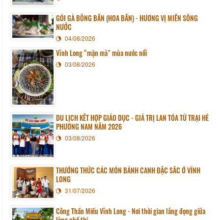
GỎI GÀ BÔNG BẦN (HOA BẦN) - HƯƠNG VỊ MIỀN SÔNG
NƯỚC
04/08/2026
Vĩnh Long “mặn mà” mùa nước nổi
03/08/2026
DU LỊCH KẾT HỢP GIÁO DỤC - GIÁ TRỊ LAN TỎA TỪ TRẠI HÈ
PHƯƠNG NAM NĂM 2026
03/08/2026
THƯỞNG THỨC CÁC MÓN BÁNH CANH ĐẶC SẮC Ở VĨNH
LONG
31/07/2026
Công Thần Miếu Vĩnh Long - Nơi thời gian lắng đọng giữa
lòng phố thị