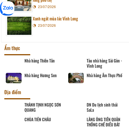
23/07/2026
Xanh ngát mùa lác Vĩnh Long
23/07/2026
Ẩm thực
Nhà hàng Thiên Tân
Tàu nhà hàng Sài Gòn -
Vĩnh Long
Nhà hàng Hương Sen
Nhà hàng Ẩm Thực Phố
Địa điểm
THÁNH TỊNH NGỌC SƠN
DN Du lịch sinh thái
QUANG
SaLa
CHÙA TIÊN CHÂU
LĂNG ÔNG TIỀN QUÂN
THỐNG CHẾ ĐIỀU BÁT