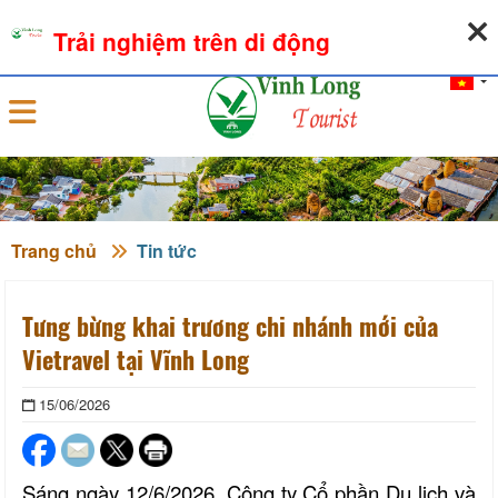
07-08-2026, 06:19:14
THỜI TIẾT
TỶ GIÁ NGOẠI TỆ
Trải nghiệm trên di động
Đăng nhập
Trang chủ
Tin tức
Tưng bừng khai trương chi nhánh mới của
Vietravel tại Vĩnh Long
15/06/2026
Sáng ngày 12/6/2026, Công ty Cổ phần Du lịch và