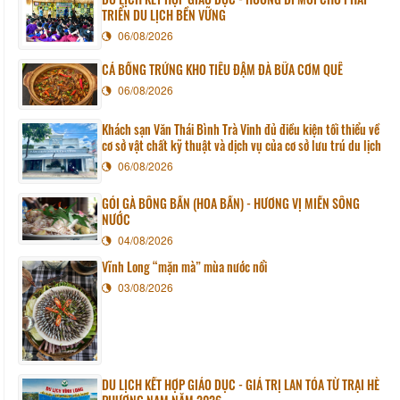
TRIỂN DU LỊCH BỀN VỮNG
06/08/2026
CÁ BỐNG TRỨNG KHO TIÊU ĐẬM ĐÀ BỮA CƠM QUÊ
06/08/2026
Khách sạn Văn Thái Bình Trà Vinh đủ điều kiện tối thiểu về
cơ sở vật chất kỹ thuật và dịch vụ của cơ sở lưu trú du lịch
06/08/2026
GỎI GÀ BÔNG BẦN (HOA BẦN) - HƯƠNG VỊ MIỀN SÔNG
NƯỚC
04/08/2026
Vĩnh Long “mặn mà” mùa nước nổi
03/08/2026
DU LỊCH KẾT HỢP GIÁO DỤC - GIÁ TRỊ LAN TỎA TỪ TRẠI HÈ