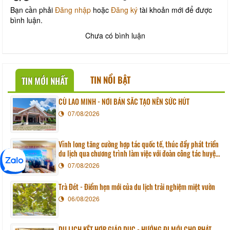
Bạn cần phải
Đăng nhập
hoặc
Đăng ký
tài khoản mới để được
bình luận.
Chưa có bình luận
TIN NỔI BẬT
TIN MỚI NHẤT
CÙ LAO MINH - NƠI BẢN SẮC TẠO NÊN SỨC HÚT
07/08/2026
Vĩnh long tăng cường hợp tác quốc tế, thúc đẩy phát triển
du lịch qua chương trình làm việc với đoàn công tác huyện
Sunchang (Hàn quốc)
07/08/2026
Trà Đét - Điểm hẹn mới của du lịch trải nghiệm miệt vườn
06/08/2026
DU LỊCH KẾT HỢP GIÁO DỤC - HƯỚNG ĐI MỚI CHO PHÁT