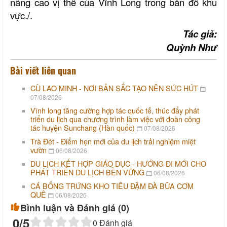
nâng cao vị thế của Vĩnh Long trong bản đồ khu
vực./.
Tác giả:
Quỳnh Như
Bài viết liên quan
CÙ LAO MINH - NƠI BẢN SẮC TẠO NÊN SỨC HÚT
07/08/2026
Vĩnh long tăng cường hợp tác quốc tế, thúc đẩy phát
triển du lịch qua chương trình làm việc với đoàn công
tác huyện Sunchang (Hàn quốc)
07/08/2026
Trà Đét - Điểm hẹn mới của du lịch trải nghiệm miệt
vườn
06/08/2026
DU LỊCH KẾT HỢP GIÁO DỤC - HƯỚNG ĐI MỚI CHO
PHÁT TRIỂN DU LỊCH BỀN VỮNG
06/08/2026
CÁ BỐNG TRỨNG KHO TIÊU ĐẬM ĐÀ BỮA CƠM
QUÊ
06/08/2026
Bình luận và Đánh giá (
0
)
0
/5
0
Đánh giá