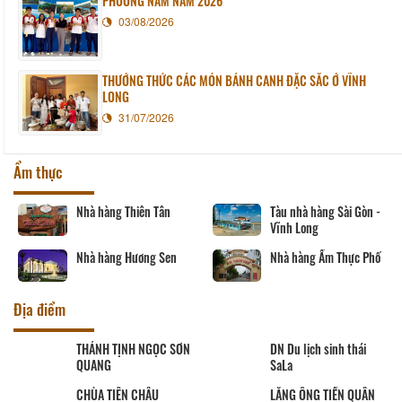
PHƯƠNG NAM NĂM 2026
03/08/2026
THƯỞNG THỨC CÁC MÓN BÁNH CANH ĐẶC SẮC Ở VĨNH
LONG
31/07/2026
Ẩm thực
Tân
Tàu nhà hàng Sài Gòn -
Nhà hàng Phương T
Vĩnh Long
Nhà hàng Ngân Vin
 Sen
Nhà hàng Ẩm Thực Phố
Địa điểm
SƠN
DN Du lịch sinh thái
CHÙA PHƯỚC HẬU
SaLa
LĂNG ÔNG TIỀN QUÂN
Út Trinh